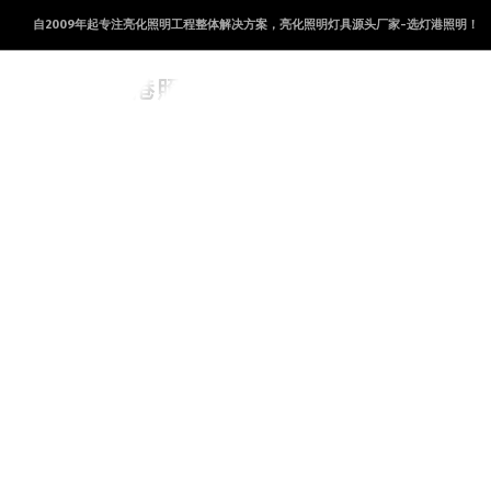
自2009年起专注亮化照明工程整体解决方案，亮化照明灯具源头厂家-选灯港照明！