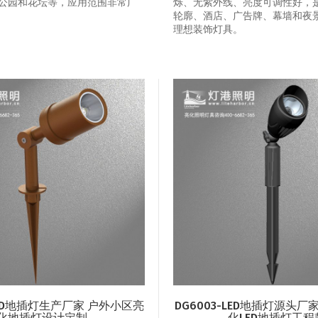
公园和花坛等，应用范围非常广
烁、无紫外线、亮度可调性好，
轮廓、酒店、广告牌、幕墙和夜
理想装饰灯具。
-LED地插灯生产厂家 户外小区亮
DG6003-LED地插灯源头厂
化地插灯设计定制
化LED地插灯工程