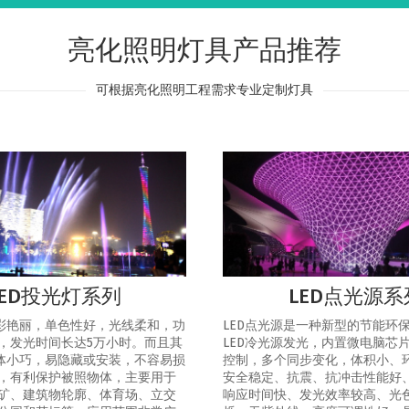
亮化照明灯具产品推荐
可根据亮化照明工程需求专业定制灯具
LED投光灯系列
LED点光源系
色彩艳丽，单色性好，光线柔和，功
LED点光源是一种新型的节能环
，发光时间长达5万小时。而且其
LED冷光源发光，内置微电脑芯
灯体小巧，易隐藏或安装，不容易损
控制，多个同步变化，体积小、
，有利保护被照物体，主要用于
安全稳定、抗震、抗冲击性能好
矿、建筑物轮廓、体育场、立交
响应时间快、发光效率较高、光