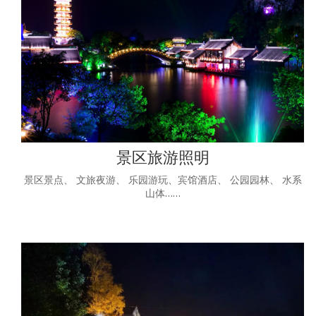
景区旅游照明
景区景点、 文旅夜游、 乐园游玩、宾馆酒店、 公园园林、 水系
山体……