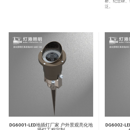
桥、纪念碑、
泛。
DG6001-LED地插灯厂家 户外景观亮化地
DG6002
插灯工程定制