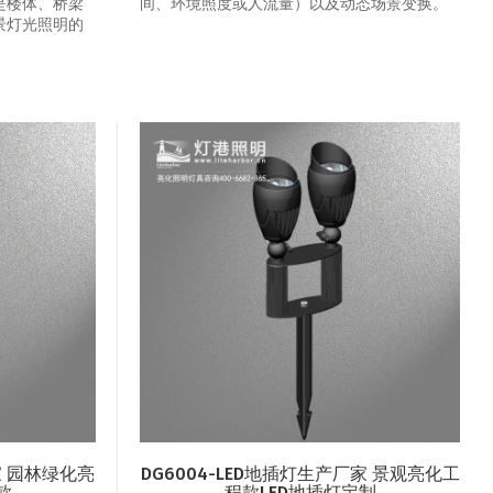
是楼体、桥梁
间、环境照度或人流量）以及动态场景变换‌。
景灯光照明的
家 园林绿化亮
DG6004-LED地插灯生产厂家 景观亮化工
款
程款LED地插灯定制