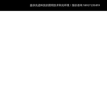
提供先进科技的照明技术和光环境！报价咨询 18927235819
产品及服务
工程案例
新闻资讯
联系方式