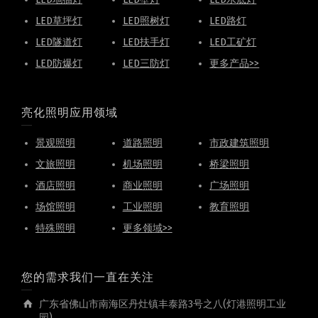
LED草坪灯
LED照树灯
LED路灯
LED隧道灯
LED扶手灯
LED工矿灯
LED防爆灯
LED三防灯
更多产品>>
亮化照明应用领域
景观照明
道路照明
市政建筑照明
文旅照明
机场照明
桥梁照明
酒店照明
商业照明
广场照明
场馆照明
工业照明
教育照明
特殊照明
更多领域>>
您的需求我们一直在关注
广东省佛山市南海区丹灶镇丰泰路3号之八(灯港照明工业
园)