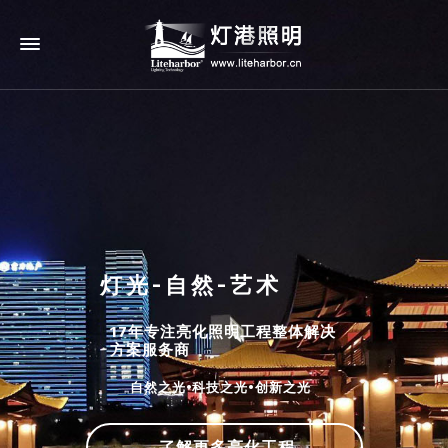
灯光-自然-艺术
17年专注亮化照明工程整体解决
方案服务商
自然之光•科技之光•创新之光
了解更多亮化工程