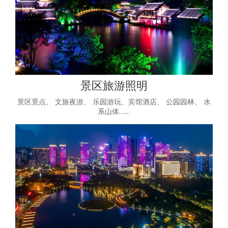
景区旅游照明
景区景点、 文旅夜游、 乐园游玩、宾馆酒店、 公园园林、 水
系山体……