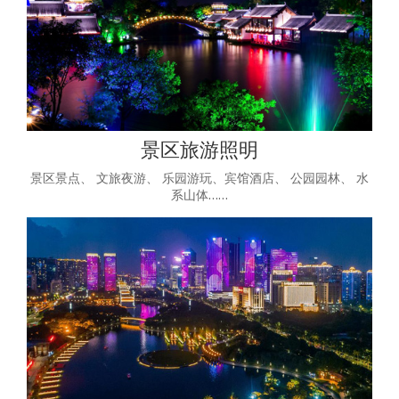
景区旅游照明
景区景点、 文旅夜游、 乐园游玩、宾馆酒店、 公园园林、 水
系山体……