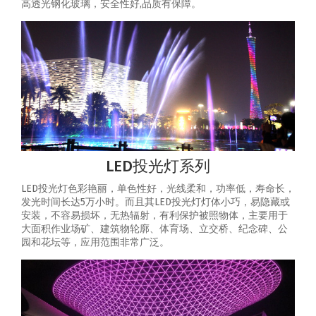
高透光钢化玻璃，安全性好,品质有保障。
LED投光灯系列
LED投光灯色彩艳丽，单色性好，光线柔和，功率低，寿命长，
发光时间长达5万小时。而且其LED投光灯灯体小巧，易隐藏或
安装，不容易损坏，无热辐射，有利保护被照物体，主要用于
大面积作业场矿、建筑物轮廓、体育场、立交桥、纪念碑、公
园和花坛等，应用范围非常广泛。