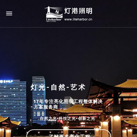
灯光-自然-艺术
17年专注亮化照明工程整体解决
方案服务商
自然之光•科技之光•创新之光
了解更多亮化工程