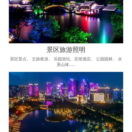
景区旅游照明
景区景点、 文旅夜游、 乐园游玩、宾馆酒店、 公园园林、 水
系山体……