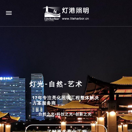
灯光-自然-艺术
17年专注亮化照明工程整体解决
方案服务商
自然之光•科技之光•创新之光
了解更多亮化工程