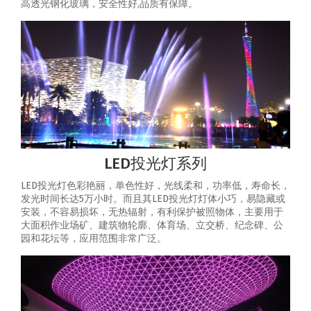
高透光钢化玻璃，安全性好,品质有保障。
LED投光灯系列
LED投光灯色彩艳丽，单色性好，光线柔和，功率低，寿命长，
发光时间长达5万小时。而且其LED投光灯灯体小巧，易隐藏或
安装，不容易损坏，无热辐射，有利保护被照物体，主要用于
大面积作业场矿、建筑物轮廓、体育场、立交桥、纪念碑、公
园和花坛等，应用范围非常广泛。