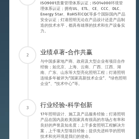
ISO9001质量管理体系认证；ISO14000环境管
理体系认证；拥有UL、ETL、CE、CCC、DLC、
Energy Star、RoHS和CQC等多个国际国内产品
安全认证；灯港照明无论在产品设计还是产品制
造的技术水平，都具有雄厚的技术和生产设备实
力。
业绩卓著-合作共赢
2
与中国多家地产商、政府及大型企业有项目合作
经验；如北京、上海、云南、广西、江西、湖
南、广东、山东等大型亮化照明工程；灯港照明
连续多年被评为“国家高新技术企业”、“绿色照明
企业”、“技术中心”等。
行业经验-科学创新
3
17年照明设计、施工及产品服务经验；灯港照明
产品在国内及欧美国家具有很高的市场占有率和
良好的声誉及知名度；上千多套照明工程解决方
案，上千项大型项目经验；提供先进科学的照明
技术和光环境是我们的使命。