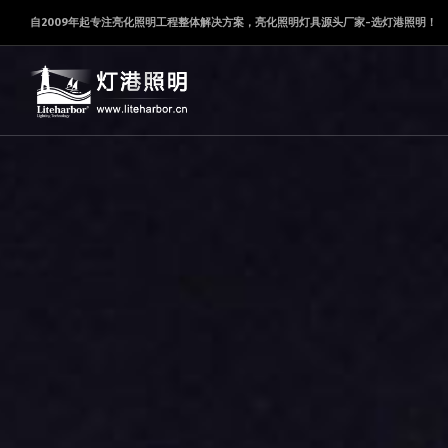
自2009年起专注亮化照明工程整体解决方案，亮化照明灯具源头厂家-选灯港照明！