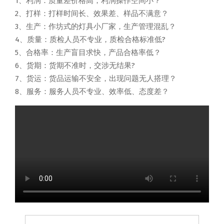
1、利润：质量差价格高，利润操作空间小？
2、打样：打样时间长、效果差、样品不满意？
3、生产：作坊式的灯具小厂家，生产管理混乱？
4、质量：质检人员不专业，质检合格标准低?
5、合格率：生产盲目求快，产品合格率低？
6、货期：货期不准时，交涉无结果?
7、货运：货品运输不安全，出现问题无人搭理？
8、服务：服务人员不专业、效率低、态度差？