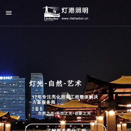
灯光-自然-艺术
17年专注亮化照明工程整体解决
方案服务商
自然之光•科技之光•创新之光
了解更多亮化工程