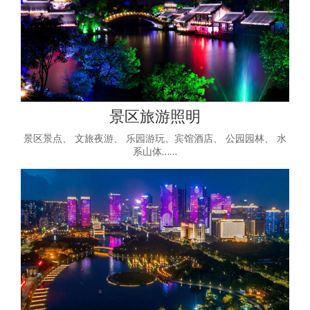
景区旅游照明
景区景点、 文旅夜游、 乐园游玩、宾馆酒店、 公园园林、 水
系山体……