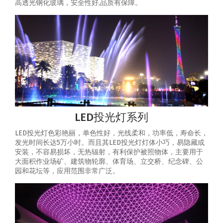
高透光钢化玻璃，安全性好,品质有保障。
LED投光灯系列
LED投光灯色彩艳丽，单色性好，光线柔和，功率低，寿命长，
发光时间长达5万小时。而且其LED投光灯灯体小巧，易隐藏或
安装，不容易损坏，无热辐射，有利保护被照物体，主要用于
大面积作业场矿、建筑物轮廓、体育场、立交桥、纪念碑、公
园和花坛等，应用范围非常广泛。