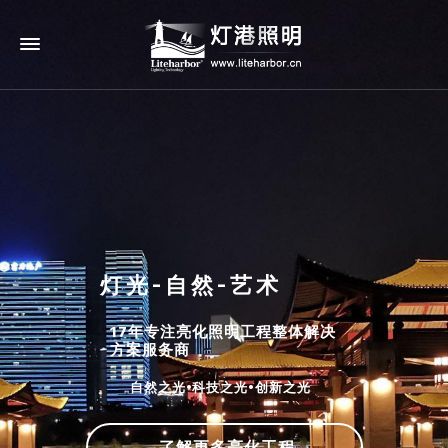
灯光-自然-艺术
17年专注亮化照明工程整体解决
方案服务商
自然之光•科技之光•创新之光
了解更多亮化工程