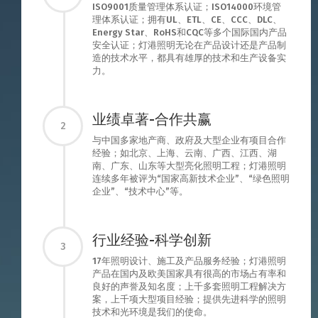
ISO9001质量管理体系认证；ISO14000环境管
理体系认证；拥有UL、ETL、CE、CCC、DLC、
Energy Star、RoHS和CQC等多个国际国内产品
安全认证；灯港照明无论在产品设计还是产品制
造的技术水平，都具有雄厚的技术和生产设备实
力。
业绩卓著-合作共赢
2
与中国多家地产商、政府及大型企业有项目合作
经验；如北京、上海、云南、广西、江西、湖
南、广东、山东等大型亮化照明工程；灯港照明
连续多年被评为“国家高新技术企业”、“绿色照明
企业”、“技术中心”等。
行业经验-科学创新
3
17年照明设计、施工及产品服务经验；灯港照明
产品在国内及欧美国家具有很高的市场占有率和
良好的声誉及知名度；上千多套照明工程解决方
案，上千项大型项目经验；提供先进科学的照明
技术和光环境是我们的使命。