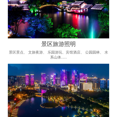
景区旅游照明
景区景点、 文旅夜游、 乐园游玩、宾馆酒店、 公园园林、 水
系山体……