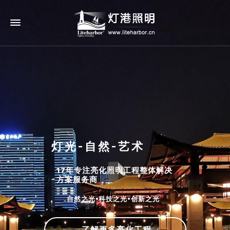
灯光-自然-艺术
17年专注亮化照明工程整体解决
方案服务商
自然之光•科技之光•创新之光
了解更多亮化工程