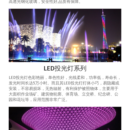
高透光钢化玻璃，安全性好,品质有保障。
LED投光灯系列
LED投光灯色彩艳丽，单色性好，光线柔和，功率低，寿命长，
发光时间长达5万小时。而且其LED投光灯灯体小巧，易隐藏或
安装，不容易损坏，无热辐射，有利保护被照物体，主要用于
大面积作业场矿、建筑物轮廓、体育场、立交桥、纪念碑、公
园和花坛等，应用范围非常广泛。