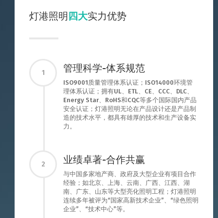
灯港照明
四大
实力优势
管理科学-体系规范
1
ISO9001质量管理体系认证；ISO14000环境管
理体系认证；拥有UL、ETL、CE、CCC、DLC、
Energy Star、RoHS和CQC等多个国际国内产品
安全认证；灯港照明无论在产品设计还是产品制
造的技术水平，都具有雄厚的技术和生产设备实
力。
业绩卓著-合作共赢
2
与中国多家地产商、政府及大型企业有项目合作
经验；如北京、上海、云南、广西、江西、湖
南、广东、山东等大型亮化照明工程；灯港照明
连续多年被评为“国家高新技术企业”、“绿色照明
企业”、“技术中心”等。