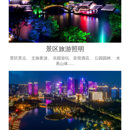
景区旅游照明
景区景点、 文旅夜游、 乐园游玩、宾馆酒店、 公园园林、 水
系山体……