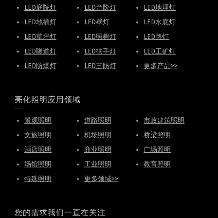
LED庭院灯
LED台阶灯
LED地埋灯
LED地插灯
LED壁灯
LED水底灯
LED草坪灯
LED照树灯
LED路灯
LED隧道灯
LED扶手灯
LED工矿灯
LED防爆灯
LED三防灯
更多产品>>
亮化照明应用领域
景观照明
道路照明
市政建筑照明
文旅照明
机场照明
桥梁照明
酒店照明
商业照明
广场照明
场馆照明
工业照明
教育照明
特殊照明
更多领域>>
您的需求我们一直在关注