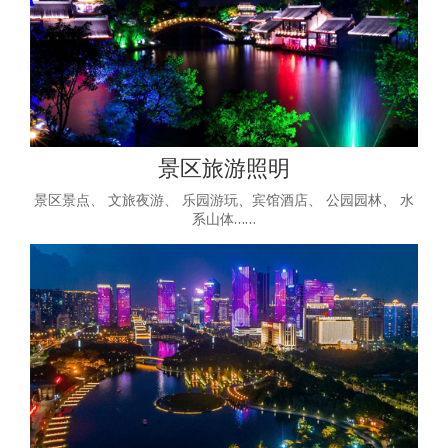
景区旅游照明
景区景点、 文旅夜游、 乐园游玩、宾馆酒店、 公园园林、 水
系山体……