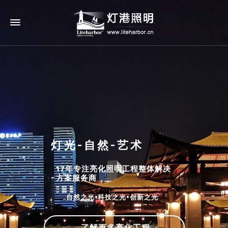
灯光-自然-艺术
17年专注亮化照明工程整体解决
方案服务商
自然之光•科技之光•创新之光
了解更多亮化工程