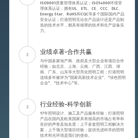
ISO9001质量管理体系认证；ISO14000环境管
理体系认证；拥有UL、ETL、CE、CCC、DLC、
Energy Star、RoHS和CQC等多个国际国内产品
安全认证；灯港照明无论在产品设计还是产品制
造的技术水平，都具有雄厚的技术和生产设备实
力。
业绩卓著-合作共赢
2
与中国多家地产商、政府及大型企业有项目合作
经验；如北京、上海、云南、广西、江西、湖
南、广东、山东等大型亮化照明工程；灯港照明
连续多年被评为“国家高新技术企业”、“绿色照明
企业”、“技术中心”等。
行业经验-科学创新
3
17年照明设计、施工及产品服务经验；灯港照明
产品在国内及欧美国家具有很高的市场占有率和
良好的声誉及知名度；上千多套照明工程解决方
案，上千项大型项目经验；提供先进科学的照明
技术和光环境是我们的使命。