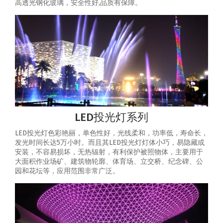
高透光钢化玻璃，安全性好,品质有保障。
LED投光灯系列
LED投光灯色彩艳丽，单色性好，光线柔和，功率低，寿命长，
发光时间长达5万小时。而且其LED投光灯灯体小巧，易隐藏或
安装，不容易损坏，无热辐射，有利保护被照物体，主要用于
大面积作业场矿、建筑物轮廓、体育场、立交桥、纪念碑、公
园和花坛等，应用范围非常广泛。