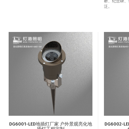
桥、纪念碑、
泛。
DG6001-LED地插灯厂家 户外景观亮化地
DG6002
插灯工程定制