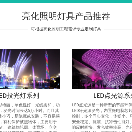
亮化照明灯具产品推荐
可根据亮化照明工程需求专业定制灯具
LED投光灯系列
LED点光源系
色彩艳丽，单色性好，光线柔和，功
LED点光源是一种新型的节能环
，发光时间长达5万小时。而且其
LED冷光源发光，内置微电脑芯
灯体小巧，易隐藏或安装，不容易损
控制，多个同步变化，体积小、
，有利保护被照物体，主要用于
安全稳定、抗震、抗冲击性能好
矿、建筑物轮廓、体育场、立交
响应时间快、发光效率较高、光