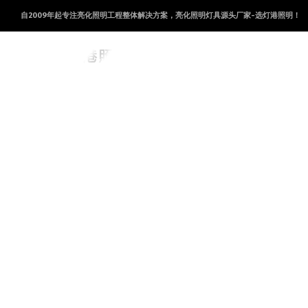
自2009年起专注亮化照明工程整体解决方案，亮化照明灯具源头厂家-选灯港照明！