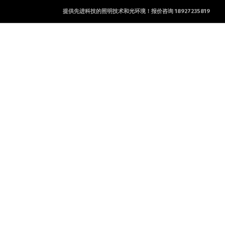
提供先进科技的照明技术和光环境！报价咨询 18927235819
产品及服务
工程案例
新闻资讯
联系方式