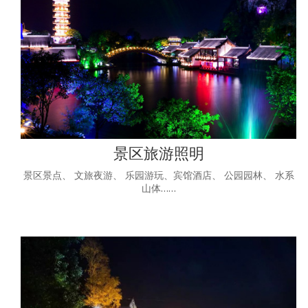
景区旅游照明
景区景点、 文旅夜游、 乐园游玩、宾馆酒店、 公园园林、 水系
山体……