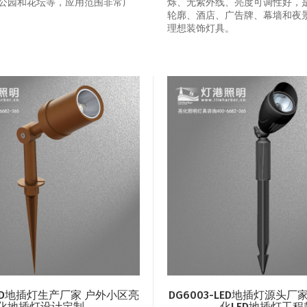
公园和花坛等，应用范围非常广
烁、无紫外线、亮度可调性好，
轮廓、酒店、广告牌、幕墙和夜
理想装饰灯具。
-LED地插灯生产厂家 户外小区亮
DG6003-LED地插灯源头厂
化地插灯设计定制
化LED地插灯工程