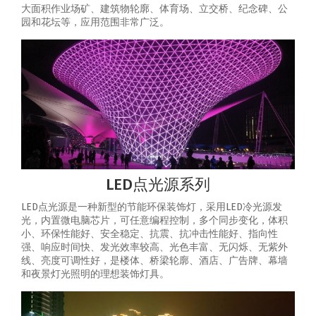
大面积作业场矿、建筑物轮廓、体育场、立交桥、纪念碑、公
园和花坛等，应用范围非常广泛。
LED点光源系列
LED点光源是一种新型的节能环保装饰灯，采用LED冷光源发
光，内置微电脑芯片，可任意编程控制，多个同步变化，体积
小、环保性能好、安全稳定、抗震、抗冲击性能好、指向性
强、响应时间快、发光效率较高、光色丰富、无闪烁、无紫外
线、亮度可调性好，是楼体、桥梁轮廓、酒店、广告牌、幕墙
和夜景灯光照明的理想装饰灯具。