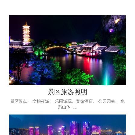
景区旅游照明
景区景点、 文旅夜游、 乐园游玩、宾馆酒店、 公园园林、 水
系山体……