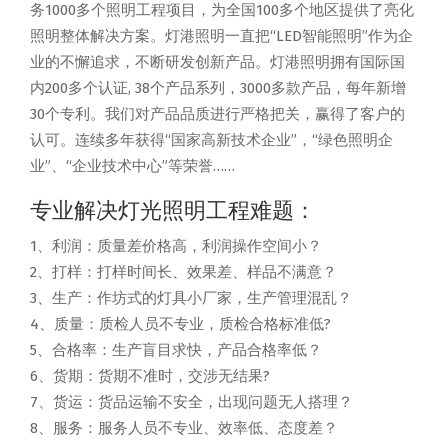
务1000多个照明工程项目，为全国100多个地区提供了亮化
照明整体解决方案。灯港照明一直把“LED智能照明”作为企
业的不懈追求，不断研发创新产品。灯港照明拥有国际国
内200多个认证, 38个产品系列，3000多款产品，每年新增
30个专利。我们对产品品质进行严格把关，赢得了客户的
认可。连续多年获得“国家高新技术企业”，“绿色照明企
业”、“企业技术中心”等荣誉……
专业解决灯光照明工程难题：
1、利润：质量差价格高，利润操作空间小？
2、打样：打样时间长、效果差、样品不满意？
3、生产：作坊式的灯具小厂家，生产管理混乱？
4、质量：质检人员不专业，质检合格标准低?
5、合格率：生产盲目求快，产品合格率低？
6、货期：货期不准时，交涉无结果?
7、货运：货品运输不安全，出现问题无人搭理？
8、服务：服务人员不专业、效率低、态度差？