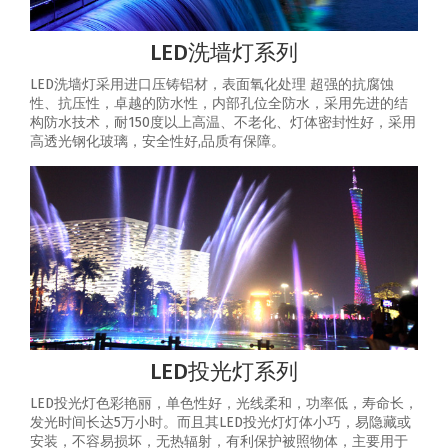
LED洗墙灯系列
LED洗墙灯采用进口压铸铝材，表面氧化处理 超强的抗腐蚀
性、抗压性，卓越的防水性，内部孔位全防水，采用先进的结
构防水技术，耐150度以上高温、不老化、灯体密封性好，采用
高透光钢化玻璃，安全性好,品质有保障。
LED投光灯系列
LED投光灯色彩艳丽，单色性好，光线柔和，功率低，寿命长，
发光时间长达5万小时。而且其LED投光灯灯体小巧，易隐藏或
安装，不容易损坏，无热辐射，有利保护被照物体，主要用于