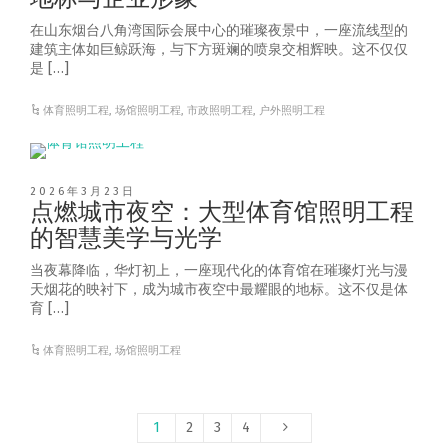
在山东烟台八角湾国际会展中心的璀璨夜景中，一座流线型的
建筑主体如巨鲸跃海，与下方斑斓的喷泉交相辉映。这不仅仅
是 […]
体育照明工程
,
场馆照明工程
,
市政照明工程
,
户外照明工程
2026年3月23日
点燃城市夜空：大型体育馆照明工程
的智慧美学与光学
当夜幕降临，华灯初上，一座现代化的体育馆在璀璨灯光与漫
天烟花的映衬下，成为城市夜空中最耀眼的地标。这不仅是体
育 […]
体育照明工程
,
场馆照明工程
1
2
3
4