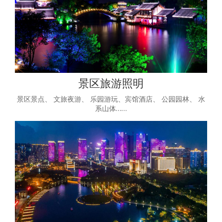
景区旅游照明
景区景点、 文旅夜游、 乐园游玩、宾馆酒店、 公园园林、 水
系山体……