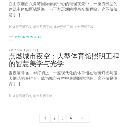
在山东烟台八角湾国际会展中心的璀璨夜景中，一座流线型的
建筑主体如巨鲸跃海，与下方斑斓的喷泉交相辉映。这不仅仅
是 […]
体育照明工程
,
场馆照明工程
,
市政照明工程
,
户外照明工程
2026年3月23日
点燃城市夜空：大型体育馆照明工程
的智慧美学与光学
当夜幕降临，华灯初上，一座现代化的体育馆在璀璨灯光与漫
天烟花的映衬下，成为城市夜空中最耀眼的地标。这不仅是体
育 […]
体育照明工程
,
场馆照明工程
1
2
3
4