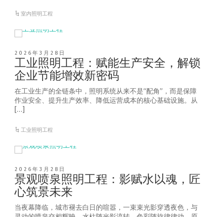
室内照明工程
2026年3月28日
工业照明工程：赋能生产安全，解锁
企业节能增效新密码
在工业生产的全链条中，照明系统从来不是“配角”，而是保障
作业安全、提升生产效率、降低运营成本的核心基础设施。从
[…]
工业照明工程
2026年3月28日
景观喷泉照明工程：影赋水以魂，匠
心筑景未来
当夜幕降临，城市褪去白日的喧嚣，一束束光影穿透夜色，与
灵动的喷泉交相辉映，水柱随光影流转，色彩随旋律律动，原