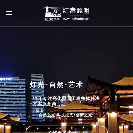
灯光-自然-艺术
17年专注亮化照明工程整体解决
方案服务商
自然之光•科技之光•创新之光
了解更多亮化工程