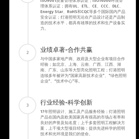
ISO9001质量管理体系认证；ISO14000环境管
理体系认证；拥有UL、ETL、CE、CCC、DLC、
Energy Star、RoHS和CQC等多个国际国内产品
安全认证；灯港照明无论在产品设计还是产品制
造的技术水平，都具有雄厚的技术和生产设备实
力。
业绩卓著-合作共赢
2
与中国多家地产商、政府及大型企业有项目合作
经验；如北京、上海、云南、广西、江西、湖
南、广东、山东等大型亮化照明工程；灯港照明
连续多年被评为“国家高新技术企业”、“绿色照明
企业”、“技术中心”等。
行业经验-科学创新
3
17年照明设计、施工及产品服务经验；灯港照明
产品在国内及欧美国家具有很高的市场占有率和
良好的声誉及知名度；上千多套照明工程解决方
案，上千项大型项目经验；提供先进科学的照明
技术和光环境是我们的使命。