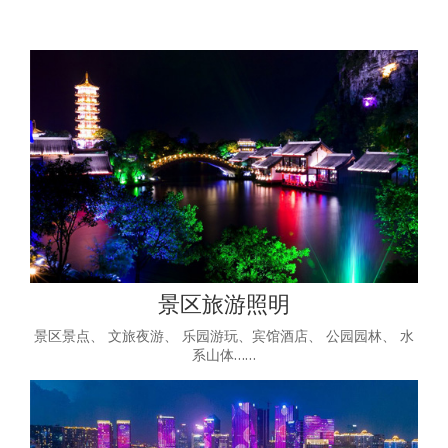
景区旅游照明
景区景点、 文旅夜游、 乐园游玩、宾馆酒店、 公园园林、 水
系山体……