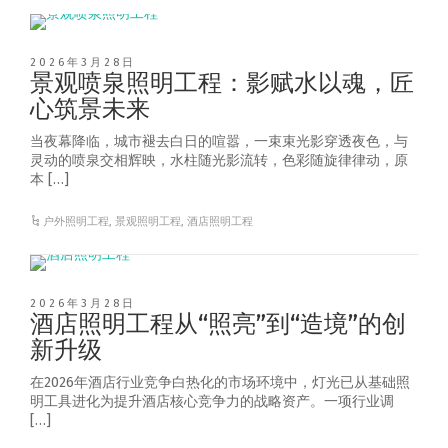
2026年3月28日
景观喷泉照明工程：影赋水以魂，匠
心筑景未来
当夜幕降临，城市褪去白日的喧嚣，一束束光影穿透夜色，与
灵动的喷泉交相辉映，水柱随光影流转，色彩随旋律律动，原
本 […]
户外照明工程
,
景观照明工程
,
酒店照明工程
2026年3月28日
酒店照明工程从“照亮”到“造境”的创
新升级
在2026年酒店行业竞争白热化的市场环境中，灯光已从基础照
明工具进化为提升酒店核心竞争力的战略资产。一项行业调
[…]