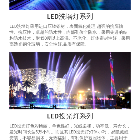
LED洗墙灯系列
LED洗墙灯采用进口压铸铝材，表面氧化处理 超强的抗腐蚀
性、抗压性，卓越的防水性，内部孔位全防水，采用先进的结
构防水技术，耐150度以上高温、不老化、灯体密封性好，采用
高透光钢化玻璃，安全性好,品质有保障。
LED投光灯系列
LED投光灯色彩艳丽，单色性好，光线柔和，功率低，寿命长，
发光时间长达5万小时。而且其LED投光灯灯体小巧，易隐藏或
安装，不容易损坏，无热辐射，有利保护被照物体，主要用于