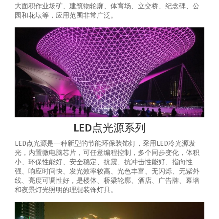
大面积作业场矿、建筑物轮廓、体育场、立交桥、纪念碑、公
园和花坛等，应用范围非常广泛。
LED点光源系列
LED点光源是一种新型的节能环保装饰灯，采用LED冷光源发
光，内置微电脑芯片，可任意编程控制，多个同步变化，体积
小、环保性能好、安全稳定、抗震、抗冲击性能好、指向性
强、响应时间快、发光效率较高、光色丰富、无闪烁、无紫外
线、亮度可调性好，是楼体、桥梁轮廓、酒店、广告牌、幕墙
和夜景灯光照明的理想装饰灯具。