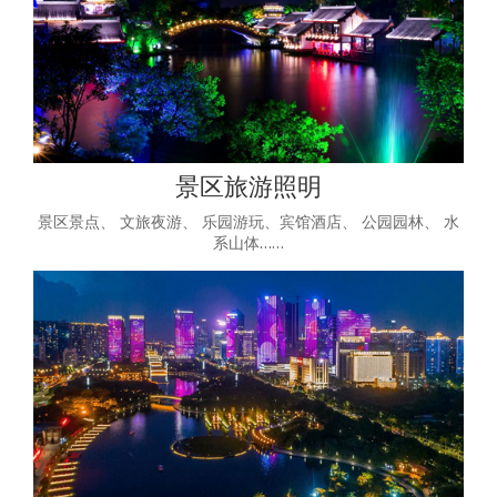
景区旅游照明
景区景点、 文旅夜游、 乐园游玩、宾馆酒店、 公园园林、 水
系山体……