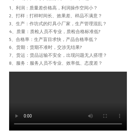
1、利润：质量差价格高，利润操作空间小？
2、打样：打样时间长、效果差、样品不满意？
3、生产：作坊式的灯具小厂家，生产管理混乱？
4、质量：质检人员不专业，质检合格标准低?
5、合格率：生产盲目求快，产品合格率低？
6、货期：货期不准时，交涉无结果?
7、货运：货品运输不安全，出现问题无人搭理？
8、服务：服务人员不专业、效率低、态度差？