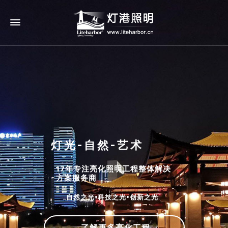
灯光-自然-艺术
17年专注亮化照明工程整体解决
方案服务商
自然之光•科技之光•创新之光
了解更多亮化工程