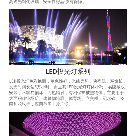
高透光钢化玻璃，安全性好,品质有保障。
LED投光灯系列
LED投光灯色彩艳丽，单色性好，光线柔和，功率低，寿命长，
发光时间长达5万小时。而且其LED投光灯灯体小巧，易隐藏或
安装，不容易损坏，无热辐射，有利保护被照物体，主要用于
大面积作业场矿、建筑物轮廓、体育场、立交桥、纪念碑、公
园和花坛等，应用范围非常广泛。