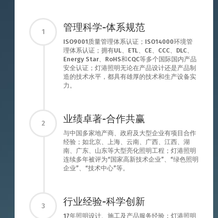
管理科学-体系规范
1
ISO9001质量管理体系认证；ISO14000环境管
理体系认证；拥有UL、ETL、CE、CCC、DLC、
Energy Star、RoHS和CQC等多个国际国内产品
安全认证；灯港照明无论在产品设计还是产品制
造的技术水平，都具有雄厚的技术和生产设备实
力。
业绩卓著-合作共赢
2
与中国多家地产商、政府及大型企业有项目合作
经验；如北京、上海、云南、广西、江西、湖
南、广东、山东等大型亮化照明工程；灯港照明
连续多年被评为“国家高新技术企业”、“绿色照明
企业”、“技术中心”等。
行业经验-科学创新
3
17年照明设计、施工及产品服务经验；灯港照明