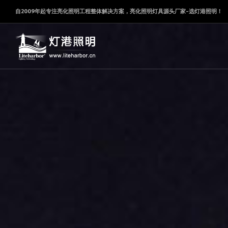
自2009年起专注亮化照明工程整体解决方案，亮化照明灯具源头厂家-选灯港照明！