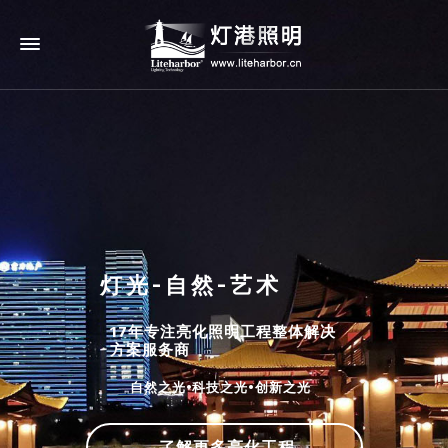
灯光-自然-艺术
17年专注亮化照明工程整体解决
方案服务商
自然之光•科技之光•创新之光
了解更多亮化工程