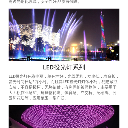
高透光钢化玻璃，安全性好,品质有保障。
LED投光灯系列
LED投光灯色彩艳丽，单色性好，光线柔和，功率低，寿命长，
发光时间长达5万小时。而且其LED投光灯灯体小巧，易隐藏或
安装，不容易损坏，无热辐射，有利保护被照物体，主要用于
大面积作业场矿、建筑物轮廓、体育场、立交桥、纪念碑、公
园和花坛等，应用范围非常广泛。