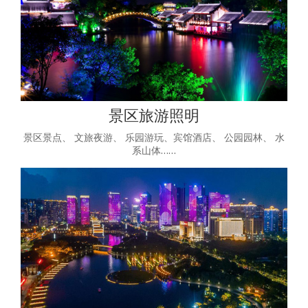
景区旅游照明
景区景点、 文旅夜游、 乐园游玩、宾馆酒店、 公园园林、 水
系山体……