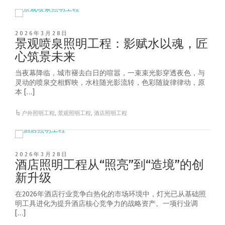
2026年3月28日
景观喷泉照明工程：影赋水以魂，匠
心筑景未来
当夜幕降临，城市褪去白日的喧嚣，一束束光影穿透夜色，与
灵动的喷泉交相辉映，水柱随光影流转，色彩随旋律律动，原
本 […]
户外照明工程
,
景观照明工程
,
酒店照明工程
2026年3月28日
酒店照明工程从“照亮”到“造境”的创
新升级
在2026年酒店行业竞争白热化的市场环境中，灯光已从基础照
明工具进化为提升酒店核心竞争力的战略资产。一项行业调
[…]