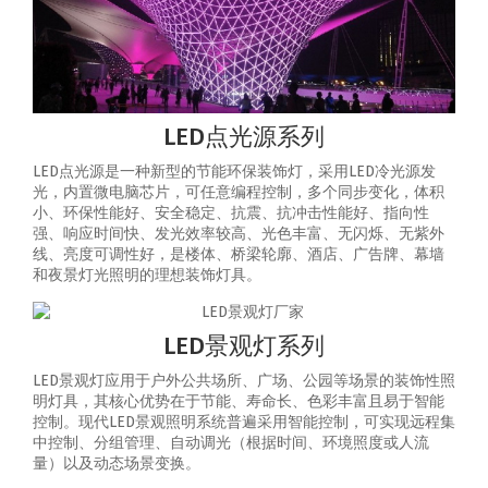
LED点光源系列
LED点光源是一种新型的节能环保装饰灯，采用LED冷光源发
光，内置微电脑芯片，可任意编程控制，多个同步变化，体积
小、环保性能好、安全稳定、抗震、抗冲击性能好、指向性
强、响应时间快、发光效率较高、光色丰富、无闪烁、无紫外
线、亮度可调性好，是楼体、桥梁轮廓、酒店、广告牌、幕墙
和夜景灯光照明的理想装饰灯具。
LED景观灯系列
LED景观灯应用于户外公共场所、广场、公园等场景的装饰性照
明灯具，其核心优势在于节能、寿命长、色彩丰富且易于智能
控制‌。‌现代LED景观照明系统普遍采用智能控制，可实现‌远程集
中控制、分组管理、自动调光（根据时间、环境照度或人流
量）以及动态场景变换‌。