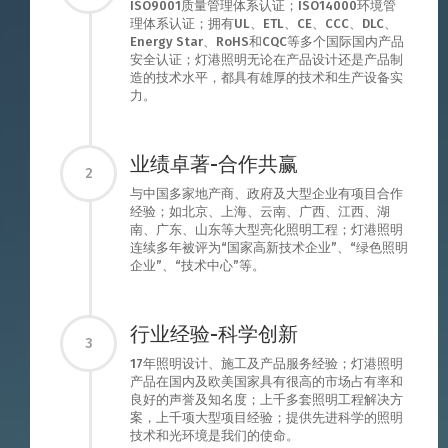
ISO9001质量管理体系认证；ISO14000环境管
理体系认证；拥有UL、ETL、CE、CCC、DLC、
Energy Star、RoHS和CQC等多个国际国内产品
安全认证；灯港照明无论在产品设计还是产品制
造的技术水平，都具有雄厚的技术和生产设备实
力。
业绩卓著-合作共赢
2
与中国多家地产商、政府及大型企业有项目合作
经验；如北京、上海、云南、广西、江西、湖
南、广东、山东等大型亮化照明工程；灯港照明
连续多年被评为“国家高新技术企业”、“绿色照明
企业”、“技术中心”等。
行业经验-科学创新
3
17年照明设计、施工及产品服务经验；灯港照明
产品在国内及欧美国家具有很高的市场占有率和
良好的声誉及知名度；上千多套照明工程解决方
案，上千项大型项目经验；提供先进科学的照明
技术和光环境是我们的使命。