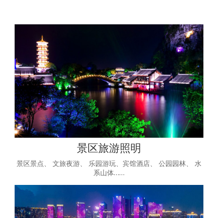
景区旅游照明
景区景点、 文旅夜游、 乐园游玩、宾馆酒店、 公园园林、 水
系山体……