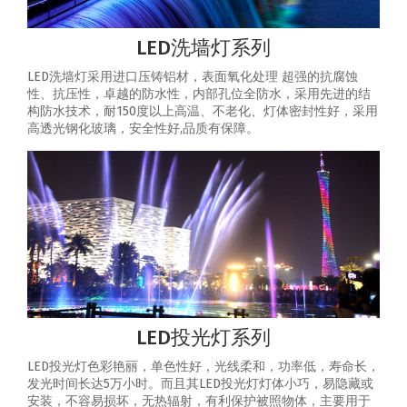
LED洗墙灯系列
LED洗墙灯采用进口压铸铝材，表面氧化处理 超强的抗腐蚀
性、抗压性，卓越的防水性，内部孔位全防水，采用先进的结
构防水技术，耐150度以上高温、不老化、灯体密封性好，采用
高透光钢化玻璃，安全性好,品质有保障。
LED投光灯系列
LED投光灯色彩艳丽，单色性好，光线柔和，功率低，寿命长，
发光时间长达5万小时。而且其LED投光灯灯体小巧，易隐藏或
安装，不容易损坏，无热辐射，有利保护被照物体，主要用于