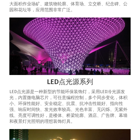
大面积作业场矿、建筑物轮廓、体育场、立交桥、纪念碑、公
园和花坛等，应用范围非常广泛。
LED点光源系列
LED点光源是一种新型的节能环保装饰灯，采用LED冷光源发
光，内置微电脑芯片，可任意编程控制，多个同步变化，体积
小、环保性能好、安全稳定、抗震、抗冲击性能好、指向性
强、响应时间快、发光效率较高、光色丰富、无闪烁、无紫外
线、亮度可调性好，是楼体、桥梁轮廓、酒店、广告牌、幕墙
和夜景灯光照明的理想装饰灯具。