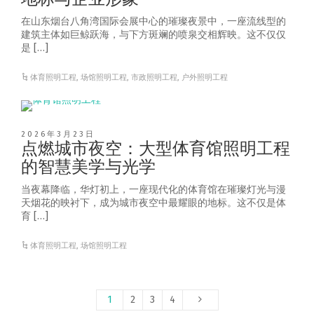
在山东烟台八角湾国际会展中心的璀璨夜景中，一座流线型的
建筑主体如巨鲸跃海，与下方斑斓的喷泉交相辉映。这不仅仅
是 […]
体育照明工程
,
场馆照明工程
,
市政照明工程
,
户外照明工程
2026年3月23日
点燃城市夜空：大型体育馆照明工程
的智慧美学与光学
当夜幕降临，华灯初上，一座现代化的体育馆在璀璨灯光与漫
天烟花的映衬下，成为城市夜空中最耀眼的地标。这不仅是体
育 […]
体育照明工程
,
场馆照明工程
1
2
3
4