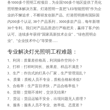
务1000多个照明工程项目，为全国100多个地区提供了亮化
照明整体解决方案。灯港照明一直把“LED智能照明”作为企
业的不懈追求，不断研发创新产品。灯港照明拥有国际国
内200多个认证, 38个产品系列，3000多款产品，每年新增
30个专利。我们对产品品质进行严格把关，赢得了客户的
认可。连续多年获得“国家高新技术企业”，“绿色照明企
业”、“企业技术中心”等荣誉……
专业解决灯光照明工程难题：
1、利润：质量差价格高，利润操作空间小？
2、打样：打样时间长、效果差、样品不满意？
3、生产：作坊式的灯具小厂家，生产管理混乱？
4、质量：质检人员不专业，质检合格标准低?
5、合格率：生产盲目求快，产品合格率低？
6、货期：货期不准时，交涉无结果?
7、货运：货品运输不安全，出现问题无人搭理？
8、服务：服务人员不专业、效率低、态度差？