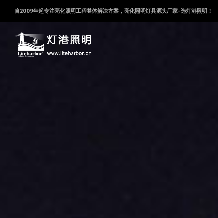
自2009年起专注亮化照明工程整体解决方案，亮化照明灯具源头厂家-选灯港照明！