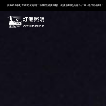
自2009年起专注亮化照明工程整体解决方案，亮化照明灯具源头厂家-选灯港照明！