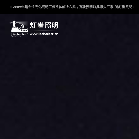
自2009年起专注亮化照明工程整体解决方案，亮化照明灯具源头厂家-选灯港照明！