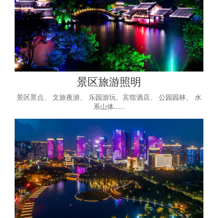
景区旅游照明
景区景点、 文旅夜游、 乐园游玩、宾馆酒店、 公园园林、 水
系山体……