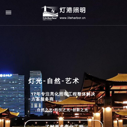
灯光-自然-艺术
17年专注亮化照明工程整体解决
方案服务商
自然之光•科技之光•创新之光
了解更多亮化工程