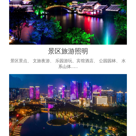
景区旅游照明
景区景点、 文旅夜游、 乐园游玩、宾馆酒店、 公园园林、 水
系山体……