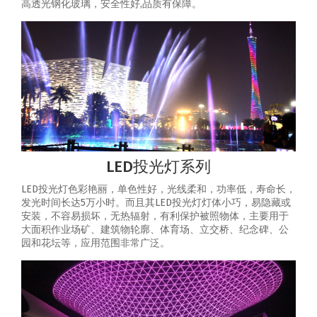
高透光钢化玻璃，安全性好,品质有保障。
LED投光灯系列
LED投光灯色彩艳丽，单色性好，光线柔和，功率低，寿命长，
发光时间长达5万小时。而且其LED投光灯灯体小巧，易隐藏或
安装，不容易损坏，无热辐射，有利保护被照物体，主要用于
大面积作业场矿、建筑物轮廓、体育场、立交桥、纪念碑、公
园和花坛等，应用范围非常广泛。