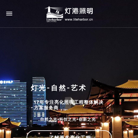
灯光-自然-艺术
17年专注亮化照明工程整体解决
方案服务商
自然之光•科技之光•创新之光
了解更多亮化工程