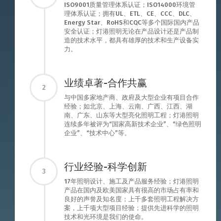
ISO9001质量管理体系认证；ISO14000环境管
理体系认证；拥有UL、ETL、CE、CCC、DLC、
Energy Star、RoHS和CQC等多个国际国内产品
安全认证；灯港照明无论在产品设计还是产品制
造的技术水平，都具有雄厚的技术和生产设备实
力。
业绩卓著-合作共赢
2
与中国多家地产商、政府及大型企业有项目合作
经验；如北京、上海、云南、广西、江西、湖
南、广东、山东等大型亮化照明工程；灯港照明
连续多年被评为“国家高新技术企业”、“绿色照明
企业”、“技术中心”等。
行业经验-科学创新
3
17年照明设计、施工及产品服务经验；灯港照明
产品在国内及欧美国家具有很高的市场占有率和
良好的声誉及知名度；上千多套照明工程解决方
案，上千项大型项目经验；提供先进科学的照明
技术和光环境是我们的使命。