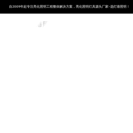
自2009年起专注亮化照明工程整体解决方案，亮化照明灯具源头厂家-选灯港照明！