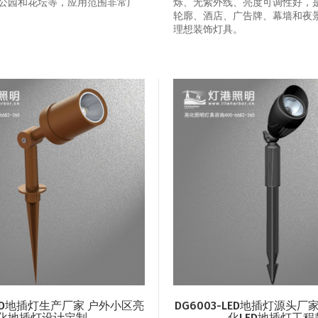
公园和花坛等，应用范围非常广
烁、无紫外线、亮度可调性好，
轮廓、酒店、广告牌、幕墙和夜
理想装饰灯具。
-LED地插灯生产厂家 户外小区亮
DG6003-LED地插灯源头厂
化地插灯设计定制
化LED地插灯工程