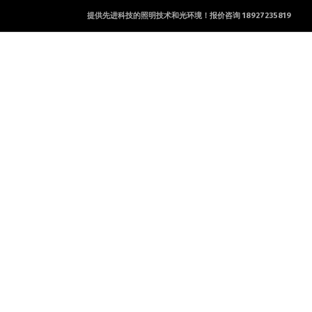
提供先进科技的照明技术和光环境！报价咨询 18927235819
产品及服务
工程案例
新闻资讯
联系方式