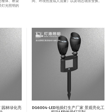
是楼体、桥梁
间、环境照度或人流量）以及动态场景变换‌。
景灯光照明的
家 园林绿化亮
DG6004-LED地插灯生产厂家 景观亮化工
款
程款LED地插灯定制