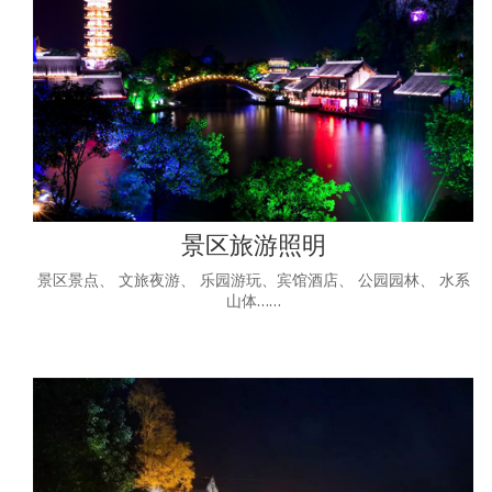
景区旅游照明
景区景点、 文旅夜游、 乐园游玩、宾馆酒店、 公园园林、 水系
山体……