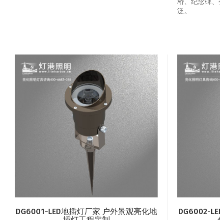
桥、纪念碑、
泛。
DG6001-LED地插灯厂家 户外景观亮化地
DG6002
插灯工程定制