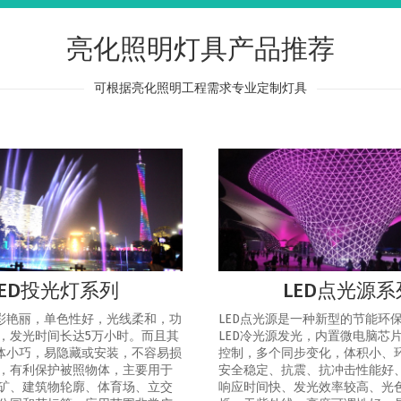
亮化照明灯具产品推荐
可根据亮化照明工程需求专业定制灯具
LED投光灯系列
LED点光源系
色彩艳丽，单色性好，光线柔和，功
LED点光源是一种新型的节能环
，发光时间长达5万小时。而且其
LED冷光源发光，内置微电脑芯
灯体小巧，易隐藏或安装，不容易损
控制，多个同步变化，体积小、
，有利保护被照物体，主要用于
安全稳定、抗震、抗冲击性能好
矿、建筑物轮廓、体育场、立交
响应时间快、发光效率较高、光