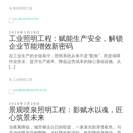
室内照明工程
2026年3月28日
工业照明工程：赋能生产安全，解锁
企业节能增效新密码
在工业生产的全链条中，照明系统从来不是“配角”，而是保障
作业安全、提升生产效率、降低运营成本的核心基础设施。从
[…]
工业照明工程
2026年3月28日
景观喷泉照明工程：影赋水以魂，匠
心筑景未来
当夜幕降临，城市褪去白日的喧嚣，一束束光影穿透夜色，与
灵动的喷泉交相辉映，水柱随光影流转，色彩随旋律律动，原