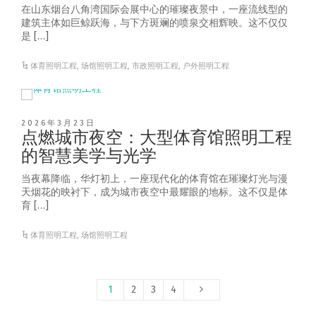
在山东烟台八角湾国际会展中心的璀璨夜景中，一座流线型的
建筑主体如巨鲸跃海，与下方斑斓的喷泉交相辉映。这不仅仅
是 […]
体育照明工程
,
场馆照明工程
,
市政照明工程
,
户外照明工程
2026年3月23日
点燃城市夜空：大型体育馆照明工程
的智慧美学与光学
当夜幕降临，华灯初上，一座现代化的体育馆在璀璨灯光与漫
天烟花的映衬下，成为城市夜空中最耀眼的地标。这不仅是体
育 […]
体育照明工程
,
场馆照明工程
1
2
3
4