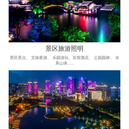
景区旅游照明
景区景点、 文旅夜游、 乐园游玩、宾馆酒店、 公园园林、 水
系山体……