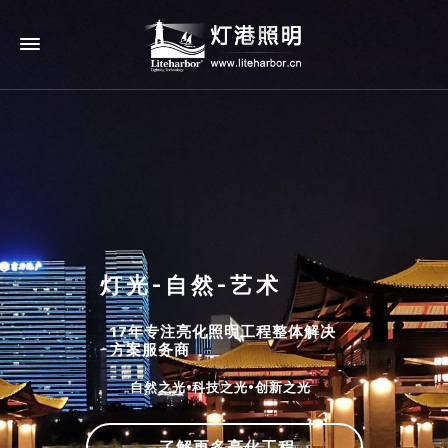
灯光-自然-艺术
17年专注亮化照明工程整体解决
方案服务商
自然之光•科技之光•创新之光
了解更多亮化工程