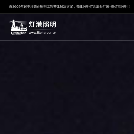
自2009年起专注亮化照明工程整体解决方案，亮化照明灯具源头厂家-选灯港照明！