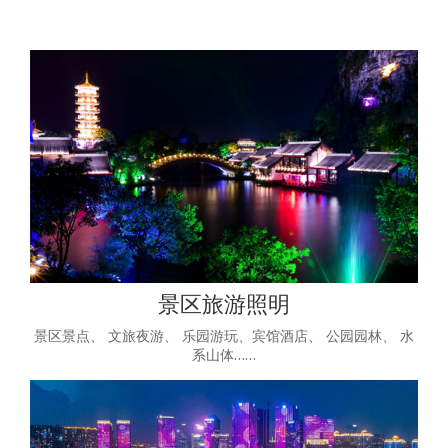
景区旅游照明
景区景点、 文旅夜游、 乐园游玩、宾馆酒店、 公园园林、 水
系山体……