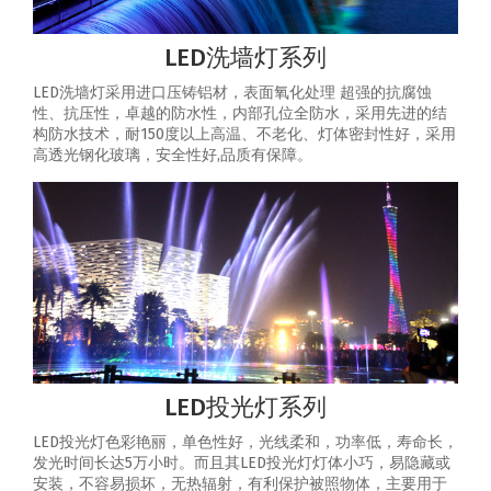
LED洗墙灯系列
LED洗墙灯采用进口压铸铝材，表面氧化处理 超强的抗腐蚀
性、抗压性，卓越的防水性，内部孔位全防水，采用先进的结
构防水技术，耐150度以上高温、不老化、灯体密封性好，采用
高透光钢化玻璃，安全性好,品质有保障。
LED投光灯系列
LED投光灯色彩艳丽，单色性好，光线柔和，功率低，寿命长，
发光时间长达5万小时。而且其LED投光灯灯体小巧，易隐藏或
安装，不容易损坏，无热辐射，有利保护被照物体，主要用于