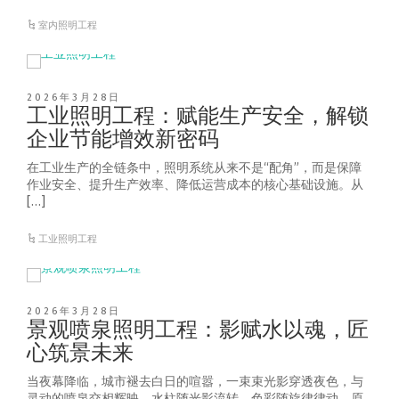
室内照明工程
2026年3月28日
工业照明工程：赋能生产安全，解锁
企业节能增效新密码
在工业生产的全链条中，照明系统从来不是“配角”，而是保障
作业安全、提升生产效率、降低运营成本的核心基础设施。从
[…]
工业照明工程
2026年3月28日
景观喷泉照明工程：影赋水以魂，匠
心筑景未来
当夜幕降临，城市褪去白日的喧嚣，一束束光影穿透夜色，与
灵动的喷泉交相辉映，水柱随光影流转，色彩随旋律律动，原