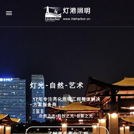
灯光-自然-艺术
17年专注亮化照明工程整体解决
方案服务商
自然之光•科技之光•创新之光
了解更多亮化工程