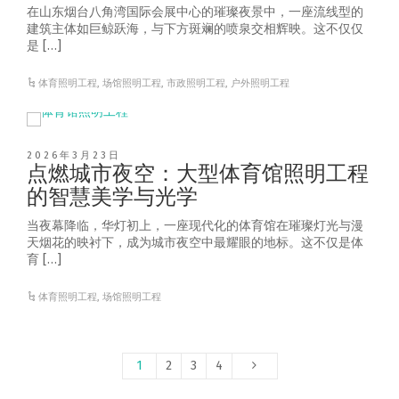
在山东烟台八角湾国际会展中心的璀璨夜景中，一座流线型的
建筑主体如巨鲸跃海，与下方斑斓的喷泉交相辉映。这不仅仅
是 […]
体育照明工程
,
场馆照明工程
,
市政照明工程
,
户外照明工程
2026年3月23日
点燃城市夜空：大型体育馆照明工程
的智慧美学与光学
当夜幕降临，华灯初上，一座现代化的体育馆在璀璨灯光与漫
天烟花的映衬下，成为城市夜空中最耀眼的地标。这不仅是体
育 […]
体育照明工程
,
场馆照明工程
1
2
3
4