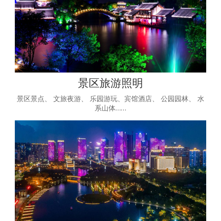
景区旅游照明
景区景点、 文旅夜游、 乐园游玩、宾馆酒店、 公园园林、 水
系山体……