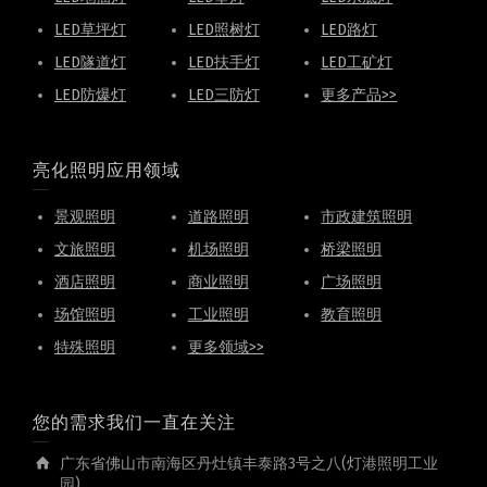
LED草坪灯
LED照树灯
LED路灯
LED隧道灯
LED扶手灯
LED工矿灯
LED防爆灯
LED三防灯
更多产品>>
亮化照明应用领域
景观照明
道路照明
市政建筑照明
文旅照明
机场照明
桥梁照明
酒店照明
商业照明
广场照明
场馆照明
工业照明
教育照明
特殊照明
更多领域>>
您的需求我们一直在关注
广东省佛山市南海区丹灶镇丰泰路3号之八(灯港照明工业
园)