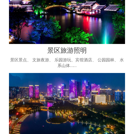
景区旅游照明
景区景点、 文旅夜游、 乐园游玩、宾馆酒店、 公园园林、 水
系山体……