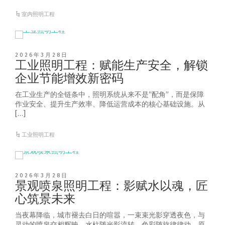
室内照明工程
2026年3月28日
工业照明工程：赋能生产安全，解锁
企业节能增效新密码
在工业生产的全链条中，照明系统从来不是“配角”，而是保障
作业安全、提升生产效率、降低运营成本的核心基础设施。从
[…]
工业照明工程
2026年3月28日
景观喷泉照明工程：影赋水以魂，匠
心筑景未来
当夜幕降临，城市褪去白日的喧嚣，一束束光影穿透夜色，与
灵动的喷泉交相辉映，水柱随光影流转，色彩随旋律律动，原