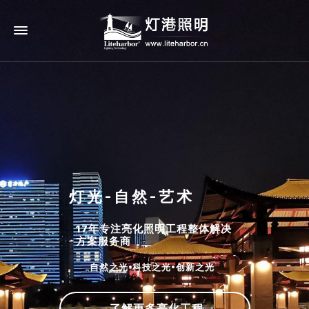
灯光-自然-艺术
17年专注亮化照明工程整体解决
方案服务商
自然之光•科技之光•创新之光
了解更多亮化工程