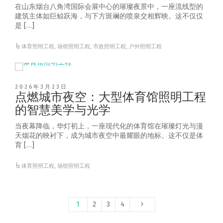
在山东烟台八角湾国际会展中心的璀璨夜景中，一座流线型的
建筑主体如巨鲸跃海，与下方斑斓的喷泉交相辉映。这不仅仅
是 […]
体育照明工程
,
场馆照明工程
,
市政照明工程
,
户外照明工程
2026年3月23日
点燃城市夜空：大型体育馆照明工程
的智慧美学与光学
当夜幕降临，华灯初上，一座现代化的体育馆在璀璨灯光与漫
天烟花的映衬下，成为城市夜空中最耀眼的地标。这不仅是体
育 […]
体育照明工程
,
场馆照明工程
1
2
3
4