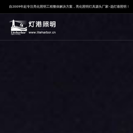
自2009年起专注亮化照明工程整体解决方案，亮化照明灯具源头厂家-选灯港照明！