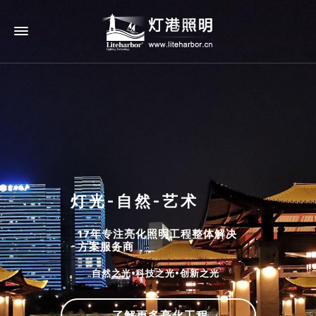
灯光-自然-艺术
17年专注亮化照明工程整体解决
方案服务商
自然之光•科技之光•创新之光
了解更多亮化工程