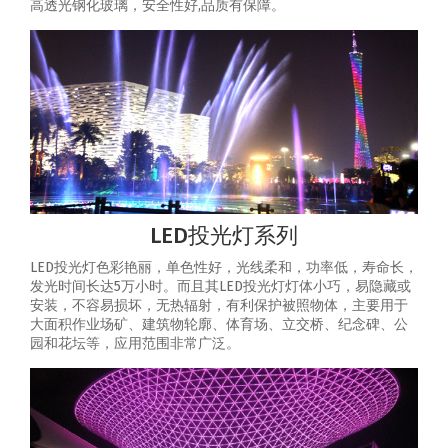
高透光钢化玻璃，安全性好,品质有保障。
LED投光灯系列
LED投光灯色彩艳丽，单色性好，光线柔和，功率低，寿命长，
发光时间长达5万小时。而且其LED投光灯灯体小巧，易隐藏或
安装，不容易损坏，无热辐射，有利保护被照物体，主要用于
大面积作业场矿、建筑物轮廓、体育场、立交桥、纪念碑、公
园和花坛等，应用范围非常广泛。