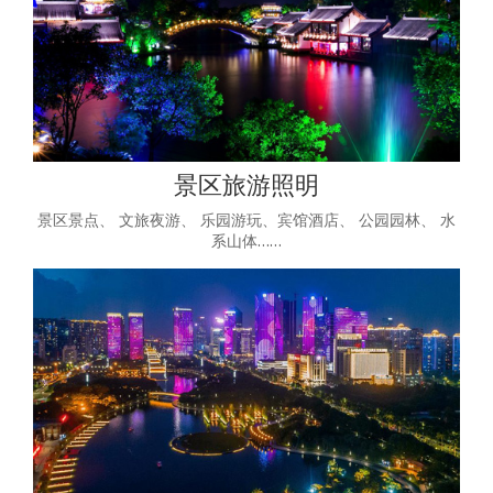
景区旅游照明
景区景点、 文旅夜游、 乐园游玩、宾馆酒店、 公园园林、 水
系山体……