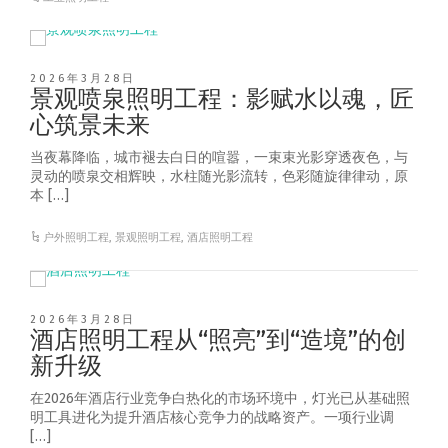
2026年3月28日
景观喷泉照明工程：影赋水以魂，匠
心筑景未来
当夜幕降临，城市褪去白日的喧嚣，一束束光影穿透夜色，与
灵动的喷泉交相辉映，水柱随光影流转，色彩随旋律律动，原
本 […]
户外照明工程
,
景观照明工程
,
酒店照明工程
2026年3月28日
酒店照明工程从“照亮”到“造境”的创
新升级
在2026年酒店行业竞争白热化的市场环境中，灯光已从基础照
明工具进化为提升酒店核心竞争力的战略资产。一项行业调
[…]