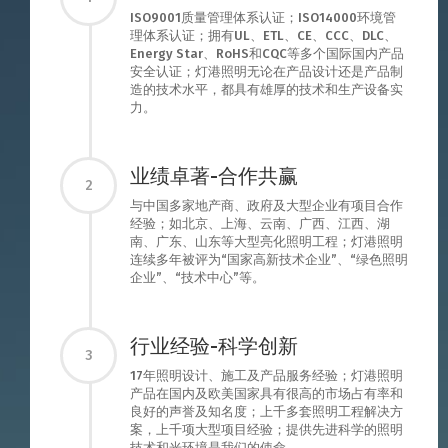
ISO9001质量管理体系认证；ISO14000环境管
理体系认证；拥有UL、ETL、CE、CCC、DLC、
Energy Star、RoHS和CQC等多个国际国内产品
安全认证；灯港照明无论在产品设计还是产品制
造的技术水平，都具有雄厚的技术和生产设备实
力。
业绩卓著-合作共赢
2
与中国多家地产商、政府及大型企业有项目合作
经验；如北京、上海、云南、广西、江西、湖
南、广东、山东等大型亮化照明工程；灯港照明
连续多年被评为“国家高新技术企业”、“绿色照明
企业”、“技术中心”等。
行业经验-科学创新
3
17年照明设计、施工及产品服务经验；灯港照明
产品在国内及欧美国家具有很高的市场占有率和
良好的声誉及知名度；上千多套照明工程解决方
案，上千项大型项目经验；提供先进科学的照明
技术和光环境是我们的使命。