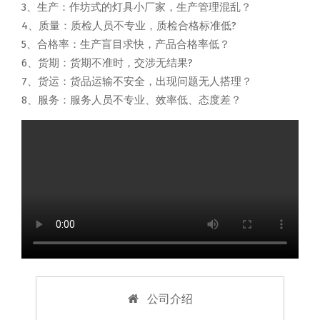
3、生产：作坊式的灯具小厂家，生产管理混乱？
4、质量：质检人员不专业，质检合格标准低?
5、合格率：生产盲目求快，产品合格率低？
6、货期：货期不准时，交涉无结果?
7、货运：货品运输不安全，出现问题无人搭理？
8、服务：服务人员不专业、效率低、态度差？
公司介绍