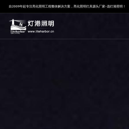
自2009年起专注亮化照明工程整体解决方案，亮化照明灯具源头厂家-选灯港照明！