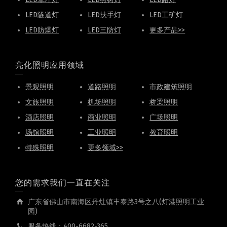
LED隧道灯
LED扶手灯
LED工矿灯
LED防爆灯
LED三防灯
更多产品>>
亮化照明应用领域
景观照明
道路照明
市政建筑照明
文旅照明
机场照明
桥梁照明
酒店照明
商业照明
广场照明
场馆照明
工业照明
教育照明
特殊照明
更多领域>>
您的需求我们一直在关注
广东省佛山市南海区丹灶镇丰泰路3号之八(灯港照明工业
园)
服务热线：400-6682-365