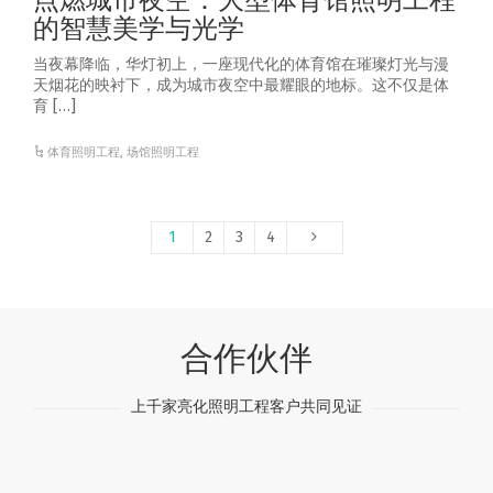
点燃城市夜空：大型体育馆照明工程
的智慧美学与光学
当夜幕降临，华灯初上，一座现代化的体育馆在璀璨灯光与漫
天烟花的映衬下，成为城市夜空中最耀眼的地标。这不仅是体
育 […]
体育照明工程
,
场馆照明工程
1
2
3
4
合作伙伴
上千家亮化照明工程客户共同见证