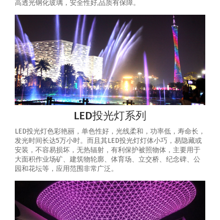
高透光钢化玻璃，安全性好,品质有保障。
LED投光灯系列
LED投光灯色彩艳丽，单色性好，光线柔和，功率低，寿命长，
发光时间长达5万小时。而且其LED投光灯灯体小巧，易隐藏或
安装，不容易损坏，无热辐射，有利保护被照物体，主要用于
大面积作业场矿、建筑物轮廓、体育场、立交桥、纪念碑、公
园和花坛等，应用范围非常广泛。