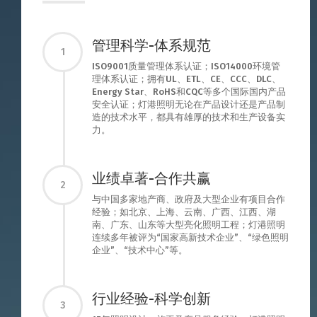
管理科学-体系规范
1
ISO9001质量管理体系认证；ISO14000环境管
理体系认证；拥有UL、ETL、CE、CCC、DLC、
Energy Star、RoHS和CQC等多个国际国内产品
安全认证；灯港照明无论在产品设计还是产品制
造的技术水平，都具有雄厚的技术和生产设备实
力。
业绩卓著-合作共赢
2
与中国多家地产商、政府及大型企业有项目合作
经验；如北京、上海、云南、广西、江西、湖
南、广东、山东等大型亮化照明工程；灯港照明
连续多年被评为“国家高新技术企业”、“绿色照明
企业”、“技术中心”等。
行业经验-科学创新
3