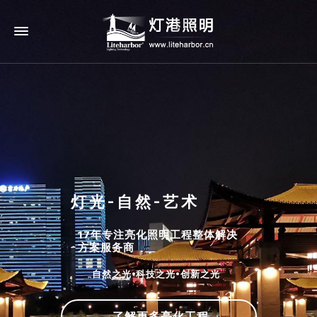
灯光-自然-艺术
17年专注亮化照明工程整体解决
方案服务商
自然之光•科技之光•创新之光
了解更多亮化工程