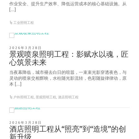
作业安全、提升生产效率、降低运营成本的核心基础设施。从
[…]
工业照明工程
2026年3月28日
景观喷泉照明工程：影赋水以魂，匠
心筑景未来
当夜幕降临，城市褪去白日的喧嚣，一束束光影穿透夜色，与
灵动的喷泉交相辉映，水柱随光影流转，色彩随旋律律动，原
本 […]
户外照明工程
,
景观照明工程
,
酒店照明工程
2026年3月28日
酒店照明工程从“照亮”到“造境”的创
新升级