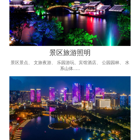
景区旅游照明
景区景点、 文旅夜游、 乐园游玩、宾馆酒店、 公园园林、 水
系山体……