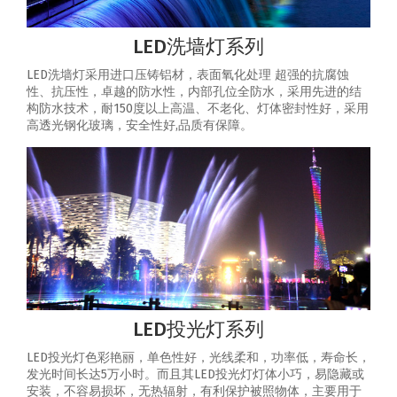
LED洗墙灯系列
LED洗墙灯采用进口压铸铝材，表面氧化处理 超强的抗腐蚀
性、抗压性，卓越的防水性，内部孔位全防水，采用先进的结
构防水技术，耐150度以上高温、不老化、灯体密封性好，采用
高透光钢化玻璃，安全性好,品质有保障。
LED投光灯系列
LED投光灯色彩艳丽，单色性好，光线柔和，功率低，寿命长，
发光时间长达5万小时。而且其LED投光灯灯体小巧，易隐藏或
安装，不容易损坏，无热辐射，有利保护被照物体，主要用于