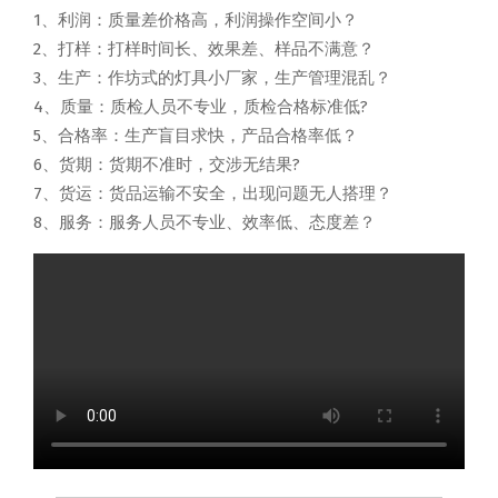
1、利润：质量差价格高，利润操作空间小？
2、打样：打样时间长、效果差、样品不满意？
3、生产：作坊式的灯具小厂家，生产管理混乱？
4、质量：质检人员不专业，质检合格标准低?
5、合格率：生产盲目求快，产品合格率低？
6、货期：货期不准时，交涉无结果?
7、货运：货品运输不安全，出现问题无人搭理？
8、服务：服务人员不专业、效率低、态度差？