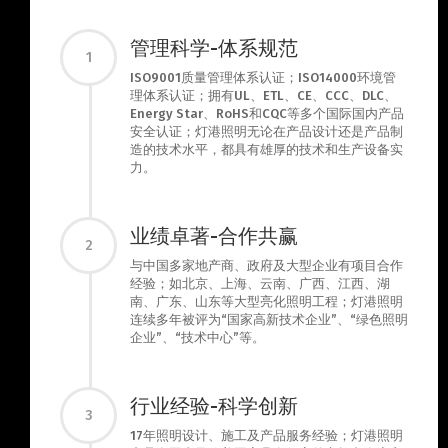
管理科学-体系规范
1
ISO9001质量管理体系认证；ISO14000环境管
理体系认证；拥有UL、ETL、CE、CCC、DLC、
Energy Star、RoHS和CQC等多个国际国内产品
安全认证；灯港照明无论在产品设计还是产品制
造的技术水平，都具有雄厚的技术和生产设备实
力。
业绩卓著-合作共赢
2
与中国多家地产商、政府及大型企业有项目合作
经验；如北京、上海、云南、广西、江西、湖
南、广东、山东等大型亮化照明工程；灯港照明
连续多年被评为“国家高新技术企业”、“绿色照明
企业”、“技术中心”等。
行业经验-科学创新
3
17年照明设计、施工及产品服务经验；灯港照明