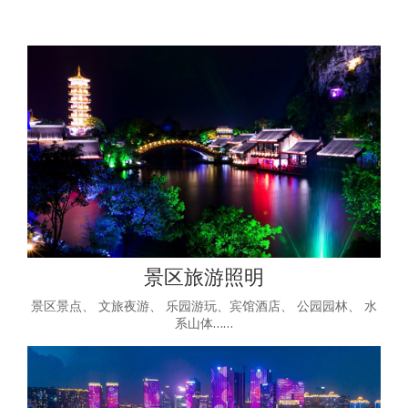
景区旅游照明
景区景点、 文旅夜游、 乐园游玩、宾馆酒店、 公园园林、 水
系山体……