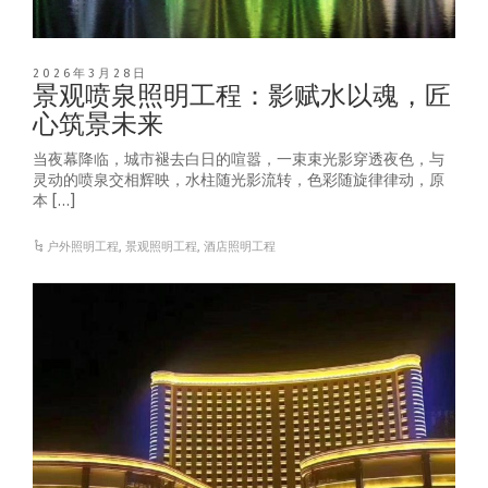
2026年3月28日
景观喷泉照明工程：影赋水以魂，匠
心筑景未来
当夜幕降临，城市褪去白日的喧嚣，一束束光影穿透夜色，与
灵动的喷泉交相辉映，水柱随光影流转，色彩随旋律律动，原
本 […]
户外照明工程
,
景观照明工程
,
酒店照明工程