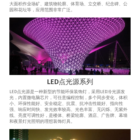
大面积作业场矿、建筑物轮廓、体育场、立交桥、纪念碑、公
园和花坛等，应用范围非常广泛。
LED点光源系列
LED点光源是一种新型的节能环保装饰灯，采用LED冷光源发
光，内置微电脑芯片，可任意编程控制，多个同步变化，体积
小、环保性能好、安全稳定、抗震、抗冲击性能好、指向性
强、响应时间快、发光效率较高、光色丰富、无闪烁、无紫外
线、亮度可调性好，是楼体、桥梁轮廓、酒店、广告牌、幕墙
和夜景灯光照明的理想装饰灯具。