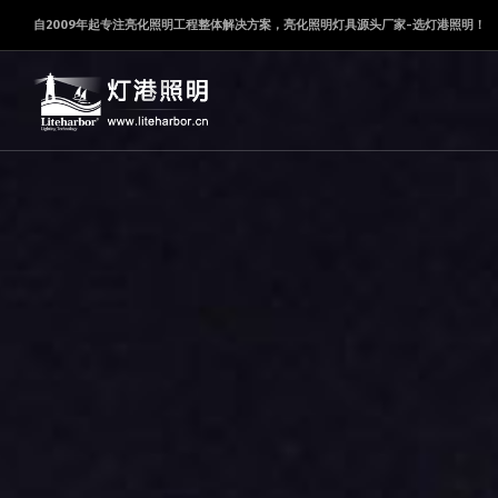
自2009年起专注亮化照明工程整体解决方案，亮化照明灯具源头厂家-选灯港照明！