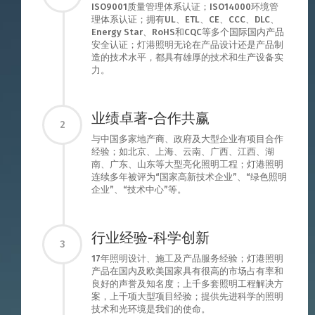
ISO9001质量管理体系认证；ISO14000环境管
理体系认证；拥有UL、ETL、CE、CCC、DLC、
Energy Star、RoHS和CQC等多个国际国内产品
安全认证；灯港照明无论在产品设计还是产品制
造的技术水平，都具有雄厚的技术和生产设备实
力。
业绩卓著-合作共赢
2
与中国多家地产商、政府及大型企业有项目合作
经验；如北京、上海、云南、广西、江西、湖
南、广东、山东等大型亮化照明工程；灯港照明
连续多年被评为“国家高新技术企业”、“绿色照明
企业”、“技术中心”等。
行业经验-科学创新
3
17年照明设计、施工及产品服务经验；灯港照明
产品在国内及欧美国家具有很高的市场占有率和
良好的声誉及知名度；上千多套照明工程解决方
案，上千项大型项目经验；提供先进科学的照明
技术和光环境是我们的使命。