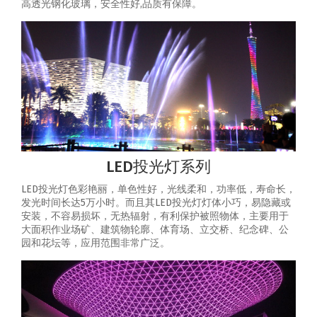
高透光钢化玻璃，安全性好,品质有保障。
LED投光灯系列
LED投光灯色彩艳丽，单色性好，光线柔和，功率低，寿命长，
发光时间长达5万小时。而且其LED投光灯灯体小巧，易隐藏或
安装，不容易损坏，无热辐射，有利保护被照物体，主要用于
大面积作业场矿、建筑物轮廓、体育场、立交桥、纪念碑、公
园和花坛等，应用范围非常广泛。