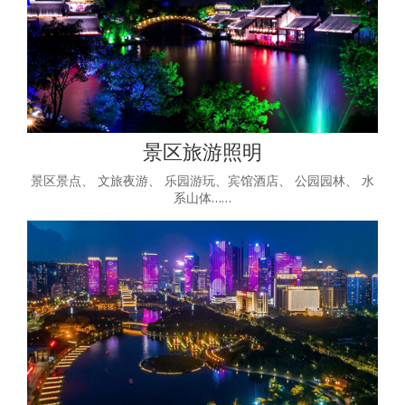
景区旅游照明
景区景点、 文旅夜游、 乐园游玩、宾馆酒店、 公园园林、 水
系山体……