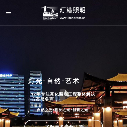
灯光-自然-艺术
17年专注亮化照明工程整体解决
方案服务商
自然之光•科技之光•创新之光
了解更多亮化工程