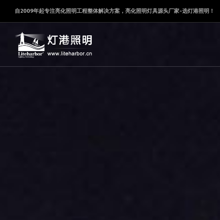
自2009年起专注亮化照明工程整体解决方案，亮化照明灯具源头厂家-选灯港照明！