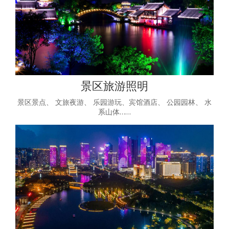
景区旅游照明
景区景点、 文旅夜游、 乐园游玩、宾馆酒店、 公园园林、 水
系山体……