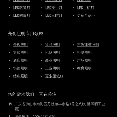
LED隧道灯
LED扶手灯
LED工矿灯
LED防爆灯
LED三防灯
更多产品>>
亮化照明应用领域
景观照明
道路照明
市政建筑照明
文旅照明
机场照明
桥梁照明
酒店照明
商业照明
广场照明
场馆照明
工业照明
教育照明
特殊照明
更多领域>>
您的需求我们一直在关注
广东省佛山市南海区丹灶镇丰泰路3号之八(灯港照明工业
园)
服务热线：400-6682-365