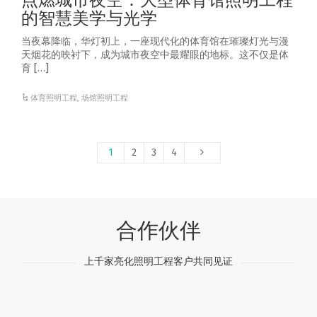
点燃城市夜空：大型体育馆照明工程
的智慧美学与光学
当夜幕降临，华灯初上，一座现代化的体育馆在璀璨灯光与漫
天烟花的映衬下，成为城市夜空中最耀眼的地标。这不仅是体
育 […]
体育照明工程
,
场馆照明工程
1
2
3
4
合作伙伴
上千家亮化照明工程客户共同见证