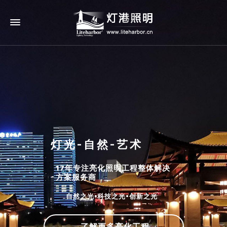
灯光-自然-艺术
17年专注亮化照明工程整体解决
方案服务商
自然之光•科技之光•创新之光
了解更多亮化工程