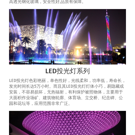
高透光钢化玻璃，安全性好,品质有保障。
LED投光灯系列
LED投光灯色彩艳丽，单色性好，光线柔和，功率低，寿命长，
发光时间长达5万小时。而且其LED投光灯灯体小巧，易隐藏或
安装，不容易损坏，无热辐射，有利保护被照物体，主要用于
大面积作业场矿、建筑物轮廓、体育场、立交桥、纪念碑、公
园和花坛等，应用范围非常广泛。