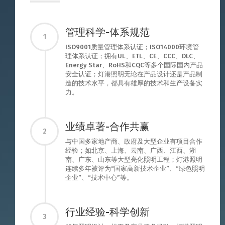
管理科学-体系规范
1
ISO9001质量管理体系认证；ISO14000环境管
理体系认证；拥有UL、ETL、CE、CCC、DLC、
Energy Star、RoHS和CQC等多个国际国内产品
安全认证；灯港照明无论在产品设计还是产品制
造的技术水平，都具有雄厚的技术和生产设备实
力。
业绩卓著-合作共赢
2
与中国多家地产商、政府及大型企业有项目合作
经验；如北京、上海、云南、广西、江西、湖
南、广东、山东等大型亮化照明工程；灯港照明
连续多年被评为“国家高新技术企业”、“绿色照明
企业”、“技术中心”等。
行业经验-科学创新
3