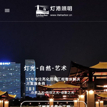
灯光-自然-艺术
17年专注亮化照明工程整体解决
方案服务商
自然之光•科技之光•创新之光
了解更多亮化工程