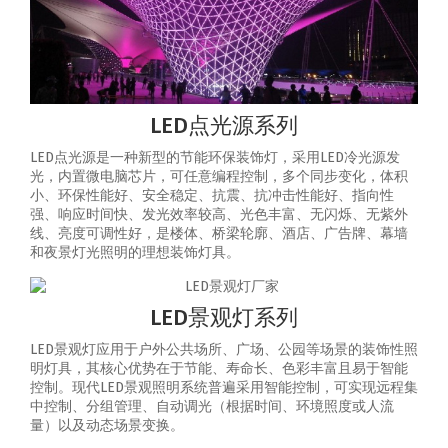
LED点光源系列
LED点光源是一种新型的节能环保装饰灯，采用LED冷光源发
光，内置微电脑芯片，可任意编程控制，多个同步变化，体积
小、环保性能好、安全稳定、抗震、抗冲击性能好、指向性
强、响应时间快、发光效率较高、光色丰富、无闪烁、无紫外
线、亮度可调性好，是楼体、桥梁轮廓、酒店、广告牌、幕墙
和夜景灯光照明的理想装饰灯具。
LED景观灯系列
LED景观灯应用于户外公共场所、广场、公园等场景的装饰性照
明灯具，其核心优势在于节能、寿命长、色彩丰富且易于智能
控制‌。‌现代LED景观照明系统普遍采用智能控制，可实现‌远程集
中控制、分组管理、自动调光（根据时间、环境照度或人流
量）以及动态场景变换‌。