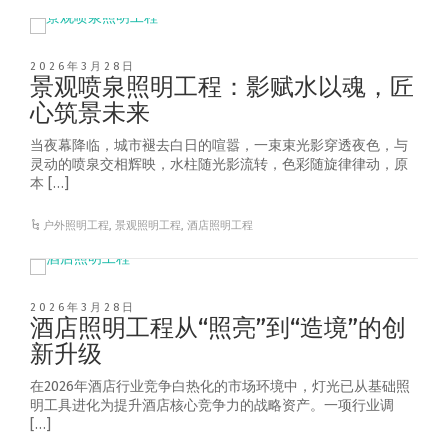
2026年3月28日
景观喷泉照明工程：影赋水以魂，匠
心筑景未来
当夜幕降临，城市褪去白日的喧嚣，一束束光影穿透夜色，与
灵动的喷泉交相辉映，水柱随光影流转，色彩随旋律律动，原
本 […]
户外照明工程
,
景观照明工程
,
酒店照明工程
2026年3月28日
酒店照明工程从“照亮”到“造境”的创
新升级
在2026年酒店行业竞争白热化的市场环境中，灯光已从基础照
明工具进化为提升酒店核心竞争力的战略资产。一项行业调
[…]