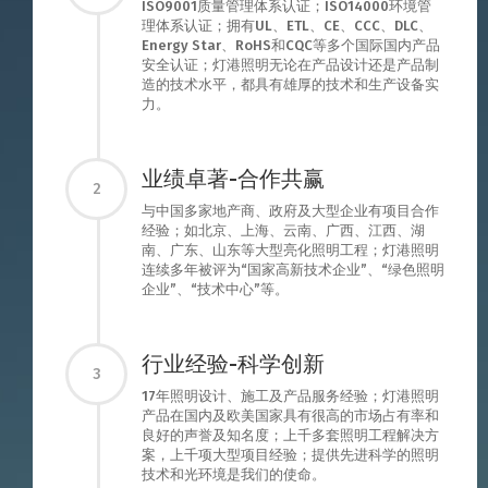
ISO9001质量管理体系认证；ISO14000环境管
理体系认证；拥有UL、ETL、CE、CCC、DLC、
Energy Star、RoHS和CQC等多个国际国内产品
安全认证；灯港照明无论在产品设计还是产品制
造的技术水平，都具有雄厚的技术和生产设备实
力。
业绩卓著-合作共赢
2
与中国多家地产商、政府及大型企业有项目合作
经验；如北京、上海、云南、广西、江西、湖
南、广东、山东等大型亮化照明工程；灯港照明
连续多年被评为“国家高新技术企业”、“绿色照明
企业”、“技术中心”等。
行业经验-科学创新
3
17年照明设计、施工及产品服务经验；灯港照明
产品在国内及欧美国家具有很高的市场占有率和
良好的声誉及知名度；上千多套照明工程解决方
案，上千项大型项目经验；提供先进科学的照明
技术和光环境是我们的使命。