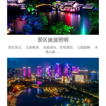
景区旅游照明
景区景点、 文旅夜游、 乐园游玩、宾馆酒店、 公园园林、 水
系山体……