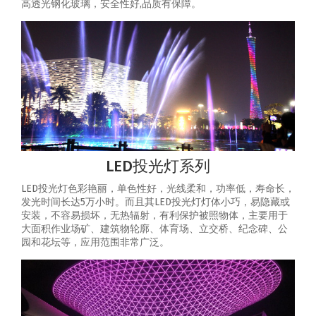
高透光钢化玻璃，安全性好,品质有保障。
LED投光灯系列
LED投光灯色彩艳丽，单色性好，光线柔和，功率低，寿命长，
发光时间长达5万小时。而且其LED投光灯灯体小巧，易隐藏或
安装，不容易损坏，无热辐射，有利保护被照物体，主要用于
大面积作业场矿、建筑物轮廓、体育场、立交桥、纪念碑、公
园和花坛等，应用范围非常广泛。