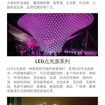
大面积作业场矿、建筑物轮廓、体育场、立交桥、纪念碑、公
园和花坛等，应用范围非常广泛。
LED点光源系列
LED点光源是一种新型的节能环保装饰灯，采用LED冷光源发
光，内置微电脑芯片，可任意编程控制，多个同步变化，体积
小、环保性能好、安全稳定、抗震、抗冲击性能好、指向性
强、响应时间快、发光效率较高、光色丰富、无闪烁、无紫外
线、亮度可调性好，是楼体、桥梁轮廓、酒店、广告牌、幕墙
和夜景灯光照明的理想装饰灯具。