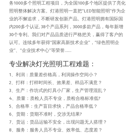
务1000多个照明工程项目，为全国100多个地区提供了亮化
照明整体解决方案。灯港照明一直把“LED智能照明”作为企
业的不懈追求，不断研发创新产品。灯港照明拥有国际国
内200多个认证, 38个产品系列，3000多款产品，每年新增
30个专利。我们对产品品质进行严格把关，赢得了客户的
认可。连续多年获得“国家高新技术企业”，“绿色照明企
业”、“企业技术中心”等荣誉……
专业解决灯光照明工程难题：
1、利润：质量差价格高，利润操作空间小？
2、打样：打样时间长、效果差、样品不满意？
3、生产：作坊式的灯具小厂家，生产管理混乱？
4、质量：质检人员不专业，质检合格标准低?
5、合格率：生产盲目求快，产品合格率低？
6、货期：货期不准时，交涉无结果?
7、货运：货品运输不安全，出现问题无人搭理？
8、服务：服务人员不专业、效率低、态度差？