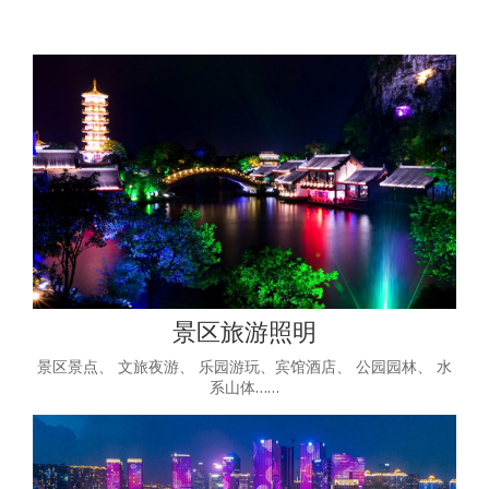
景区旅游照明
景区景点、 文旅夜游、 乐园游玩、宾馆酒店、 公园园林、 水
系山体……