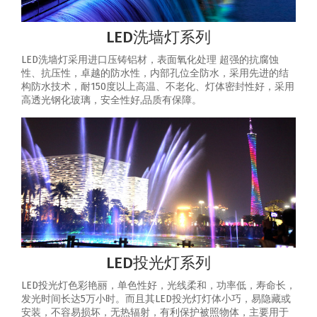
LED洗墙灯系列
LED洗墙灯采用进口压铸铝材，表面氧化处理 超强的抗腐蚀
性、抗压性，卓越的防水性，内部孔位全防水，采用先进的结
构防水技术，耐150度以上高温、不老化、灯体密封性好，采用
高透光钢化玻璃，安全性好,品质有保障。
LED投光灯系列
LED投光灯色彩艳丽，单色性好，光线柔和，功率低，寿命长，
发光时间长达5万小时。而且其LED投光灯灯体小巧，易隐藏或
安装，不容易损坏，无热辐射，有利保护被照物体，主要用于