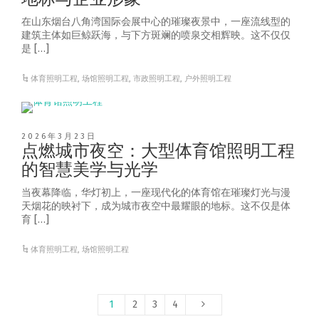
在山东烟台八角湾国际会展中心的璀璨夜景中，一座流线型的
建筑主体如巨鲸跃海，与下方斑斓的喷泉交相辉映。这不仅仅
是 […]
体育照明工程
,
场馆照明工程
,
市政照明工程
,
户外照明工程
2026年3月23日
点燃城市夜空：大型体育馆照明工程
的智慧美学与光学
当夜幕降临，华灯初上，一座现代化的体育馆在璀璨灯光与漫
天烟花的映衬下，成为城市夜空中最耀眼的地标。这不仅是体
育 […]
体育照明工程
,
场馆照明工程
1
2
3
4