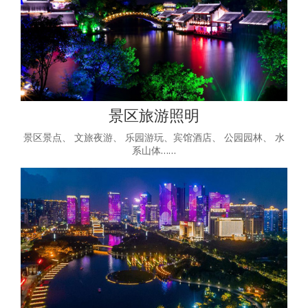
景区旅游照明
景区景点、 文旅夜游、 乐园游玩、宾馆酒店、 公园园林、 水
系山体……