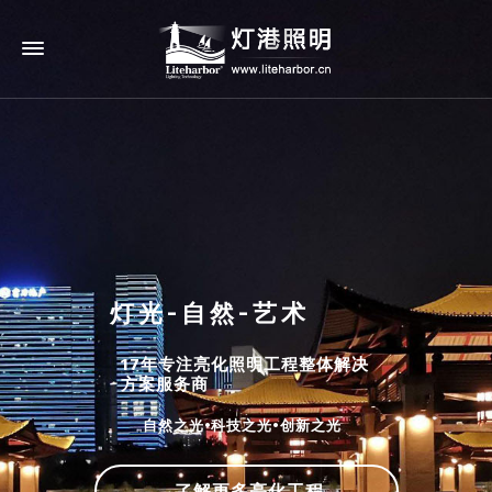
灯光-自然-艺术
17年专注亮化照明工程整体解决
方案服务商
自然之光•科技之光•创新之光
了解更多亮化工程