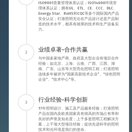
ISO9001质量管理体系认证；ISO14000环境管
理体系认证；拥有UL、ETL、CE、CCC、DLC、
Energy Star、RoHS和CQC等多个国际国内产品
安全认证；灯港照明无论在产品设计还是产品制
造的技术水平，都具有雄厚的技术和生产设备实
力。
业绩卓著-合作共赢
2
与中国多家地产商、政府及大型企业有项目合作
经验；如北京、上海、云南、广西、江西、湖
南、广东、山东等大型亮化照明工程；灯港照明
连续多年被评为“国家高新技术企业”、“绿色照明
企业”、“技术中心”等。
行业经验-科学创新
3
17年照明设计、施工及产品服务经验；灯港照明
产品在国内及欧美国家具有很高的市场占有率和
良好的声誉及知名度；上千多套照明工程解决方
案，上千项大型项目经验；提供先进科学的照明
技术和光环境是我们的使命。