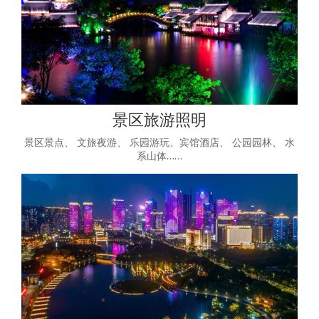
景区旅游照明
景区景点、 文旅夜游、 乐园游玩、宾馆酒店、 公园园林、 水
系山体……