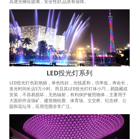
高透光钢化玻璃，安全性好,品质有保障。
LED投光灯系列
LED投光灯色彩艳丽，单色性好，光线柔和，功率低，寿命长，
发光时间长达5万小时。而且其LED投光灯灯体小巧，易隐藏或
安装，不容易损坏，无热辐射，有利保护被照物体，主要用于
大面积作业场矿、建筑物轮廓、体育场、立交桥、纪念碑、公
园和花坛等，应用范围非常广泛。