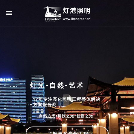
灯光-自然-艺术
17年专注亮化照明工程整体解决
方案服务商
自然之光•科技之光•创新之光
了解更多亮化工程