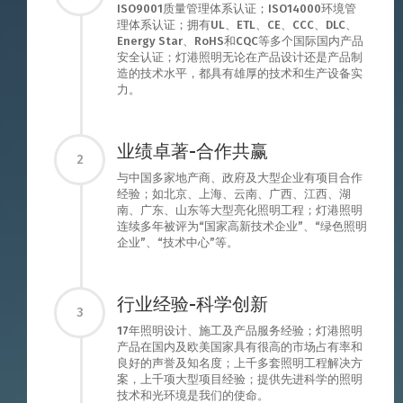
ISO9001质量管理体系认证；ISO14000环境管
理体系认证；拥有UL、ETL、CE、CCC、DLC、
Energy Star、RoHS和CQC等多个国际国内产品
安全认证；灯港照明无论在产品设计还是产品制
造的技术水平，都具有雄厚的技术和生产设备实
力。
业绩卓著-合作共赢
2
与中国多家地产商、政府及大型企业有项目合作
经验；如北京、上海、云南、广西、江西、湖
南、广东、山东等大型亮化照明工程；灯港照明
连续多年被评为“国家高新技术企业”、“绿色照明
企业”、“技术中心”等。
行业经验-科学创新
3
17年照明设计、施工及产品服务经验；灯港照明
产品在国内及欧美国家具有很高的市场占有率和
良好的声誉及知名度；上千多套照明工程解决方
案，上千项大型项目经验；提供先进科学的照明
技术和光环境是我们的使命。