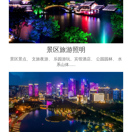
景区旅游照明
景区景点、 文旅夜游、 乐园游玩、宾馆酒店、 公园园林、 水
系山体……