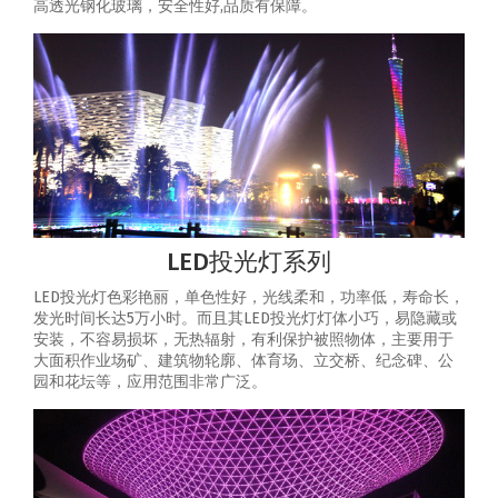
高透光钢化玻璃，安全性好,品质有保障。
LED投光灯系列
LED投光灯色彩艳丽，单色性好，光线柔和，功率低，寿命长，
发光时间长达5万小时。而且其LED投光灯灯体小巧，易隐藏或
安装，不容易损坏，无热辐射，有利保护被照物体，主要用于
大面积作业场矿、建筑物轮廓、体育场、立交桥、纪念碑、公
园和花坛等，应用范围非常广泛。