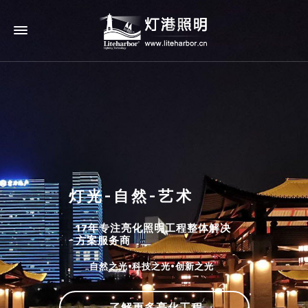
灯光-自然-艺术
17年专注亮化照明工程整体解决
方案服务商
自然之光•科技之光•创新之光
了解更多亮化工程