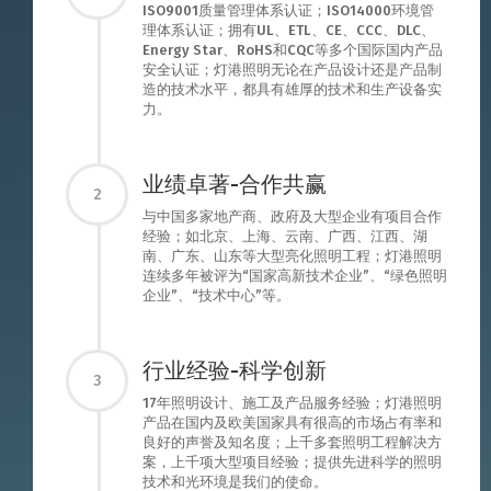
ISO9001质量管理体系认证；ISO14000环境管
理体系认证；拥有UL、ETL、CE、CCC、DLC、
Energy Star、RoHS和CQC等多个国际国内产品
安全认证；灯港照明无论在产品设计还是产品制
造的技术水平，都具有雄厚的技术和生产设备实
力。
业绩卓著-合作共赢
2
与中国多家地产商、政府及大型企业有项目合作
经验；如北京、上海、云南、广西、江西、湖
南、广东、山东等大型亮化照明工程；灯港照明
连续多年被评为“国家高新技术企业”、“绿色照明
企业”、“技术中心”等。
行业经验-科学创新
3
17年照明设计、施工及产品服务经验；灯港照明
产品在国内及欧美国家具有很高的市场占有率和
良好的声誉及知名度；上千多套照明工程解决方
案，上千项大型项目经验；提供先进科学的照明
技术和光环境是我们的使命。