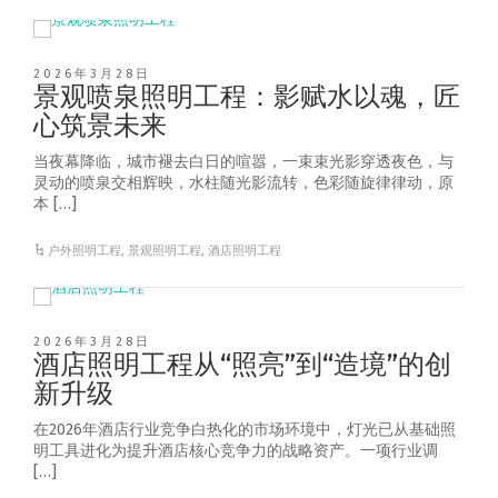
2026年3月28日
景观喷泉照明工程：影赋水以魂，匠
心筑景未来
当夜幕降临，城市褪去白日的喧嚣，一束束光影穿透夜色，与
灵动的喷泉交相辉映，水柱随光影流转，色彩随旋律律动，原
本 […]
户外照明工程
,
景观照明工程
,
酒店照明工程
2026年3月28日
酒店照明工程从“照亮”到“造境”的创
新升级
在2026年酒店行业竞争白热化的市场环境中，灯光已从基础照
明工具进化为提升酒店核心竞争力的战略资产。一项行业调
[…]