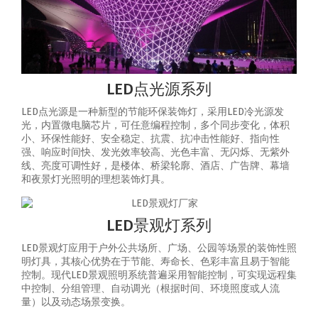
LED点光源系列
LED点光源是一种新型的节能环保装饰灯，采用LED冷光源发
光，内置微电脑芯片，可任意编程控制，多个同步变化，体积
小、环保性能好、安全稳定、抗震、抗冲击性能好、指向性
强、响应时间快、发光效率较高、光色丰富、无闪烁、无紫外
线、亮度可调性好，是楼体、桥梁轮廓、酒店、广告牌、幕墙
和夜景灯光照明的理想装饰灯具。
LED景观灯系列
LED景观灯应用于户外公共场所、广场、公园等场景的装饰性照
明灯具，其核心优势在于节能、寿命长、色彩丰富且易于智能
控制‌。‌现代LED景观照明系统普遍采用智能控制，可实现‌远程集
中控制、分组管理、自动调光（根据时间、环境照度或人流
量）以及动态场景变换‌。