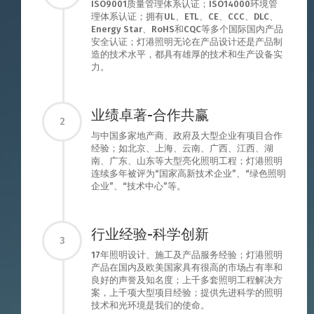
ISO9001质量管理体系认证；ISO14000环境管
理体系认证；拥有UL、ETL、CE、CCC、DLC、
Energy Star、RoHS和CQC等多个国际国内产品
安全认证；灯港照明无论在产品设计还是产品制
造的技术水平，都具有雄厚的技术和生产设备实
力。
业绩卓著-合作共赢
2
与中国多家地产商、政府及大型企业有项目合作
经验；如北京、上海、云南、广西、江西、湖
南、广东、山东等大型亮化照明工程；灯港照明
连续多年被评为“国家高新技术企业”、“绿色照明
企业”、“技术中心”等。
行业经验-科学创新
3
17年照明设计、施工及产品服务经验；灯港照明
产品在国内及欧美国家具有很高的市场占有率和
良好的声誉及知名度；上千多套照明工程解决方
案，上千项大型项目经验；提供先进科学的照明
技术和光环境是我们的使命。