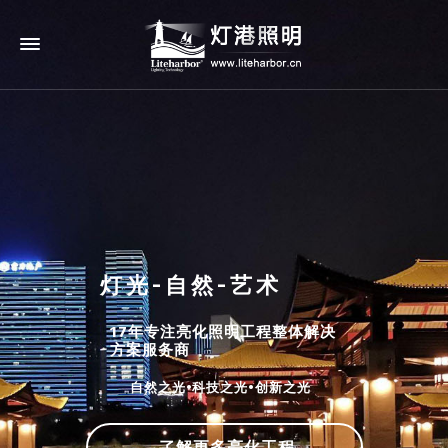
灯光-自然-艺术
17年专注亮化照明工程整体解决
方案服务商
自然之光•科技之光•创新之光
了解更多亮化工程