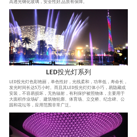
高透光钢化玻璃，安全性好,品质有保障。
LED投光灯系列
LED投光灯色彩艳丽，单色性好，光线柔和，功率低，寿命长，
发光时间长达5万小时。而且其LED投光灯灯体小巧，易隐藏或
安装，不容易损坏，无热辐射，有利保护被照物体，主要用于
大面积作业场矿、建筑物轮廓、体育场、立交桥、纪念碑、公
园和花坛等，应用范围非常广泛。