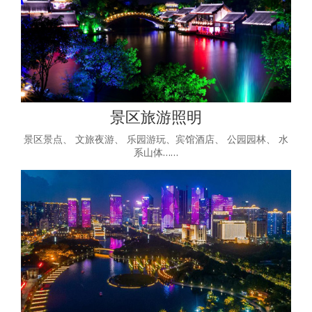
景区旅游照明
景区景点、 文旅夜游、 乐园游玩、宾馆酒店、 公园园林、 水
系山体……