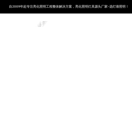
自2009年起专注亮化照明工程整体解决方案，亮化照明灯具源头厂家-选灯港照明！