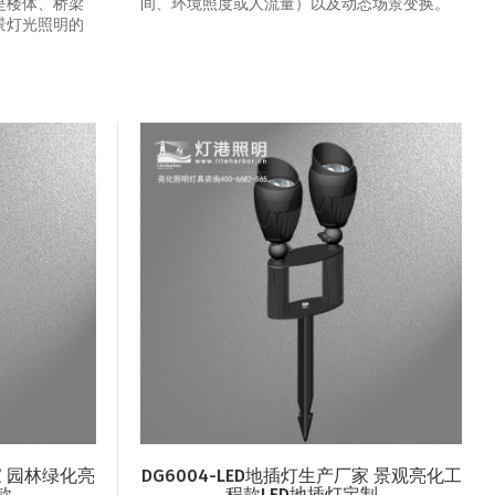
是楼体、桥梁
间、环境照度或人流量）以及动态场景变换‌。
景灯光照明的
家 园林绿化亮
DG6004-LED地插灯生产厂家 景观亮化工
款
程款LED地插灯定制