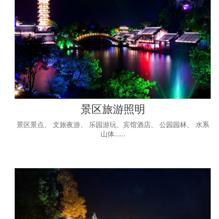
景区旅游照明
景区景点、 文旅夜游、 乐园游玩、宾馆酒店、 公园园林、 水系
山体……