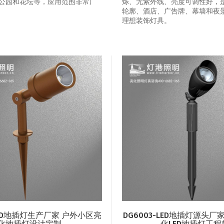
公园和花坛等，应用范围非常广
烁、无紫外线、亮度可调性好，
轮廓、酒店、广告牌、幕墙和夜
理想装饰灯具。
-LED地插灯生产厂家 户外小区亮
DG6003-LED地插灯源头厂
化地插灯设计定制
化LED地插灯工程