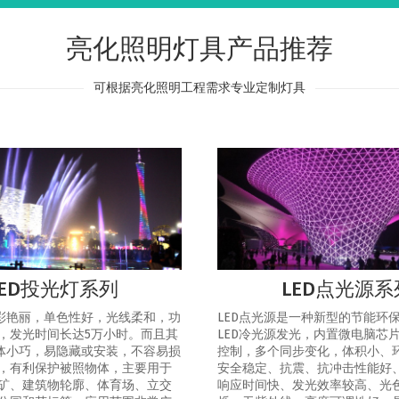
亮化照明灯具产品推荐
可根据亮化照明工程需求专业定制灯具
LED投光灯系列
LED点光源系
色彩艳丽，单色性好，光线柔和，功
LED点光源是一种新型的节能环
，发光时间长达5万小时。而且其
LED冷光源发光，内置微电脑芯
灯体小巧，易隐藏或安装，不容易损
控制，多个同步变化，体积小、
，有利保护被照物体，主要用于
安全稳定、抗震、抗冲击性能好
矿、建筑物轮廓、体育场、立交
响应时间快、发光效率较高、光