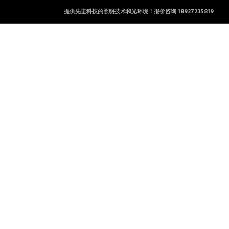
提供先进科技的照明技术和光环境！报价咨询 18927235819
产品及服务
工程案例
新闻资讯
联系方式