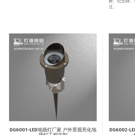
桥、纪念碑、
泛。
DG6001-LED地插灯厂家 户外景观亮化地
DG6002
插灯工程定制