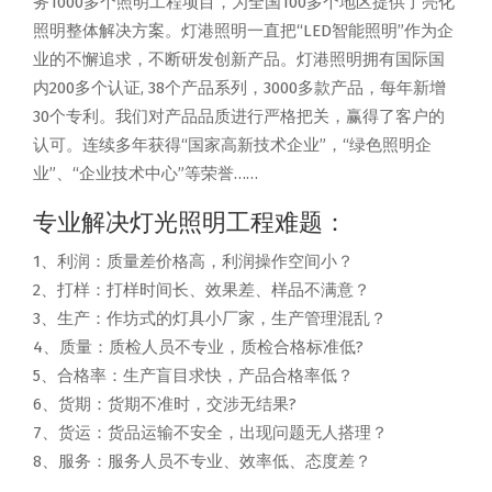
务1000多个照明工程项目，为全国100多个地区提供了亮化
照明整体解决方案。灯港照明一直把“LED智能照明”作为企
业的不懈追求，不断研发创新产品。灯港照明拥有国际国
内200多个认证, 38个产品系列，3000多款产品，每年新增
30个专利。我们对产品品质进行严格把关，赢得了客户的
认可。连续多年获得“国家高新技术企业”，“绿色照明企
业”、“企业技术中心”等荣誉……
专业解决灯光照明工程难题：
1、利润：质量差价格高，利润操作空间小？
2、打样：打样时间长、效果差、样品不满意？
3、生产：作坊式的灯具小厂家，生产管理混乱？
4、质量：质检人员不专业，质检合格标准低?
5、合格率：生产盲目求快，产品合格率低？
6、货期：货期不准时，交涉无结果?
7、货运：货品运输不安全，出现问题无人搭理？
8、服务：服务人员不专业、效率低、态度差？