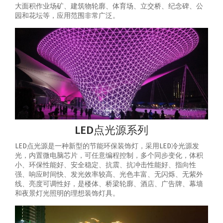
大面积作业场矿、建筑物轮廓、体育场、立交桥、纪念碑、公
园和花坛等，应用范围非常广泛。
LED点光源系列
LED点光源是一种新型的节能环保装饰灯，采用LED冷光源发
光，内置微电脑芯片，可任意编程控制，多个同步变化，体积
小、环保性能好、安全稳定、抗震、抗冲击性能好、指向性
强、响应时间快、发光效率较高、光色丰富、无闪烁、无紫外
线、亮度可调性好，是楼体、桥梁轮廓、酒店、广告牌、幕墙
和夜景灯光照明的理想装饰灯具。