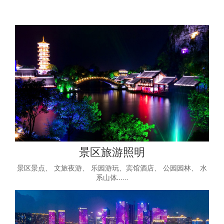
景区旅游照明
景区景点、 文旅夜游、 乐园游玩、宾馆酒店、 公园园林、 水
系山体……