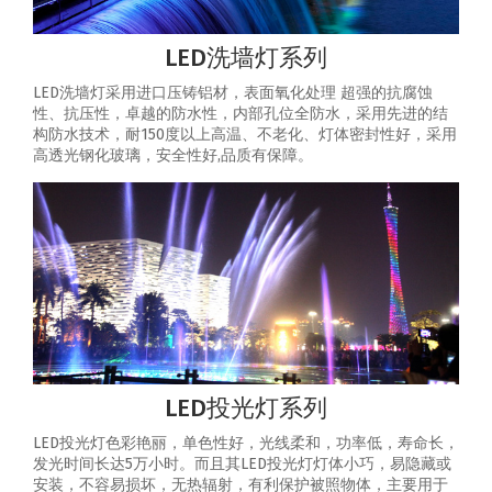
LED洗墙灯系列
LED洗墙灯采用进口压铸铝材，表面氧化处理 超强的抗腐蚀
性、抗压性，卓越的防水性，内部孔位全防水，采用先进的结
构防水技术，耐150度以上高温、不老化、灯体密封性好，采用
高透光钢化玻璃，安全性好,品质有保障。
LED投光灯系列
LED投光灯色彩艳丽，单色性好，光线柔和，功率低，寿命长，
发光时间长达5万小时。而且其LED投光灯灯体小巧，易隐藏或
安装，不容易损坏，无热辐射，有利保护被照物体，主要用于