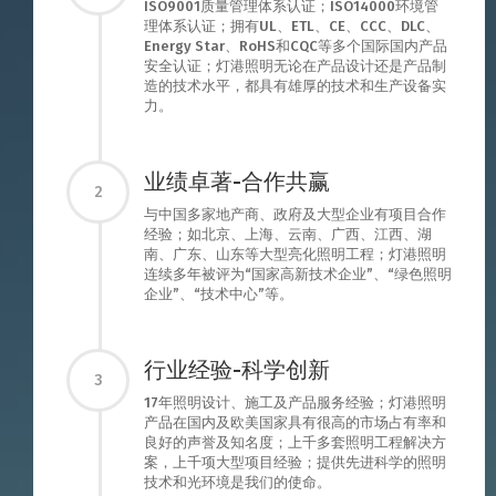
ISO9001质量管理体系认证；ISO14000环境管
理体系认证；拥有UL、ETL、CE、CCC、DLC、
Energy Star、RoHS和CQC等多个国际国内产品
安全认证；灯港照明无论在产品设计还是产品制
造的技术水平，都具有雄厚的技术和生产设备实
力。
业绩卓著-合作共赢
2
与中国多家地产商、政府及大型企业有项目合作
经验；如北京、上海、云南、广西、江西、湖
南、广东、山东等大型亮化照明工程；灯港照明
连续多年被评为“国家高新技术企业”、“绿色照明
企业”、“技术中心”等。
行业经验-科学创新
3
17年照明设计、施工及产品服务经验；灯港照明
产品在国内及欧美国家具有很高的市场占有率和
良好的声誉及知名度；上千多套照明工程解决方
案，上千项大型项目经验；提供先进科学的照明
技术和光环境是我们的使命。