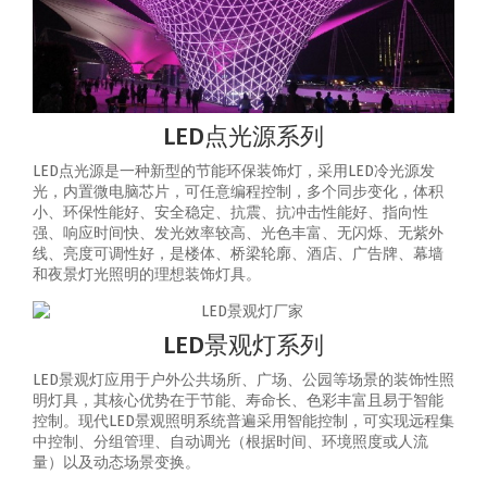
LED点光源系列
LED点光源是一种新型的节能环保装饰灯，采用LED冷光源发
光，内置微电脑芯片，可任意编程控制，多个同步变化，体积
小、环保性能好、安全稳定、抗震、抗冲击性能好、指向性
强、响应时间快、发光效率较高、光色丰富、无闪烁、无紫外
线、亮度可调性好，是楼体、桥梁轮廓、酒店、广告牌、幕墙
和夜景灯光照明的理想装饰灯具。
LED景观灯系列
LED景观灯应用于户外公共场所、广场、公园等场景的装饰性照
明灯具，其核心优势在于节能、寿命长、色彩丰富且易于智能
控制‌。‌现代LED景观照明系统普遍采用智能控制，可实现‌远程集
中控制、分组管理、自动调光（根据时间、环境照度或人流
量）以及动态场景变换‌。