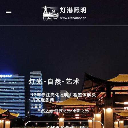
灯光-自然-艺术
17年专注亮化照明工程整体解决
方案服务商
自然之光•科技之光•创新之光
了解更多亮化工程