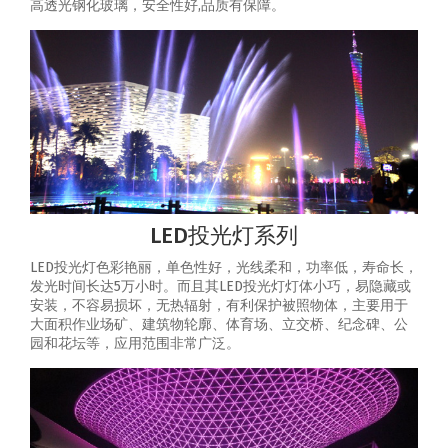
高透光钢化玻璃，安全性好,品质有保障。
LED投光灯系列
LED投光灯色彩艳丽，单色性好，光线柔和，功率低，寿命长，
发光时间长达5万小时。而且其LED投光灯灯体小巧，易隐藏或
安装，不容易损坏，无热辐射，有利保护被照物体，主要用于
大面积作业场矿、建筑物轮廓、体育场、立交桥、纪念碑、公
园和花坛等，应用范围非常广泛。