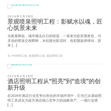
2026年3月28日
景观喷泉照明工程：影赋水以魂，匠
心筑景未来
当夜幕降临，城市褪去白日的喧嚣，一束束光影穿透夜色，与
灵动的喷泉交相辉映，水柱随光影流转，色彩随旋律律动，原
本 […]
户外照明工程
,
景观照明工程
,
酒店照明工程
2026年3月28日
酒店照明工程从“照亮”到“造境”的创
新升级
在2026年酒店行业竞争白热化的市场环境中，灯光已从基础照
明工具进化为提升酒店核心竞争力的战略资产。一项行业调
[…]