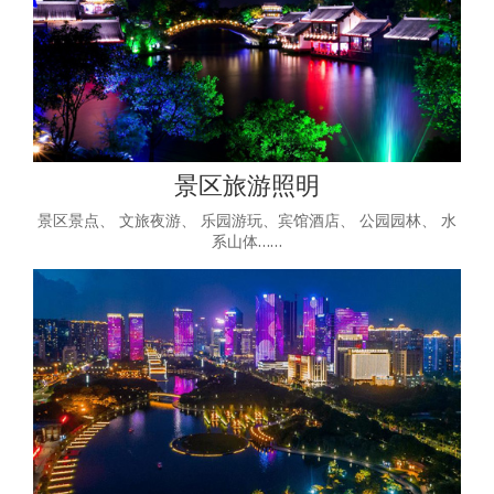
景区旅游照明
景区景点、 文旅夜游、 乐园游玩、宾馆酒店、 公园园林、 水
系山体……