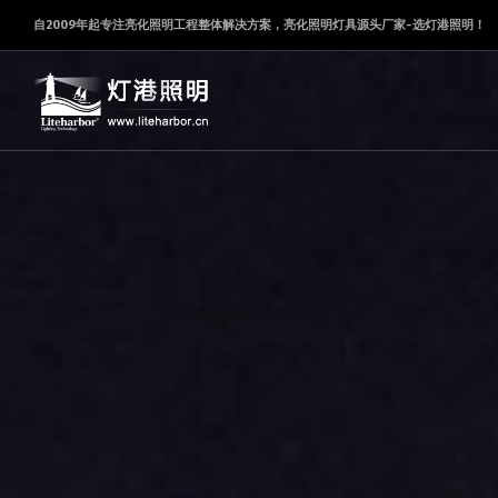
自2009年起专注亮化照明工程整体解决方案，亮化照明灯具源头厂家-选灯港照明！