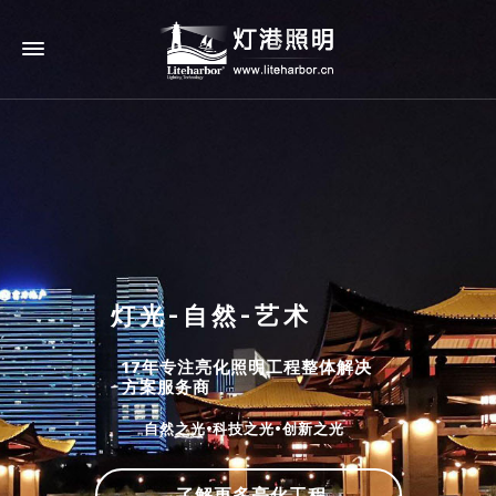
灯光-自然-艺术
17年专注亮化照明工程整体解决
方案服务商
自然之光•科技之光•创新之光
了解更多亮化工程