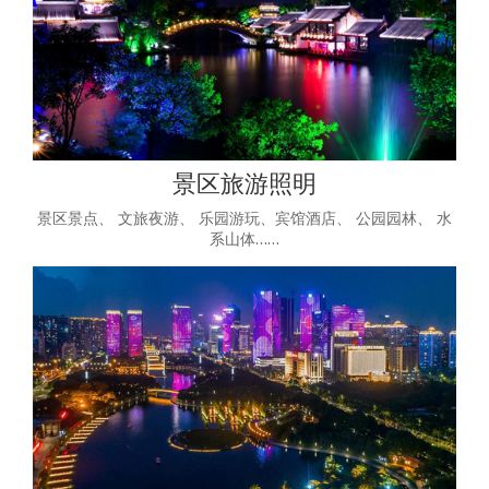
景区旅游照明
景区景点、 文旅夜游、 乐园游玩、宾馆酒店、 公园园林、 水
系山体……