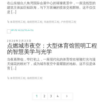
在山东烟台八角湾国际会展中心的璀璨夜景中，一座流线型的
建筑主体如巨鲸跃海，与下方斑斓的喷泉交相辉映。这不仅仅
是 […]
体育照明工程
,
场馆照明工程
,
市政照明工程
,
户外照明工程
2026年3月23日
点燃城市夜空：大型体育馆照明工程
的智慧美学与光学
当夜幕降临，华灯初上，一座现代化的体育馆在璀璨灯光与漫
天烟花的映衬下，成为城市夜空中最耀眼的地标。这不仅是体
育 […]
体育照明工程
,
场馆照明工程
1
2
3
4