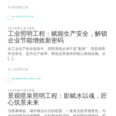
室内照明工程
2026年3月28日
工业照明工程：赋能生产安全，解锁
企业节能增效新密码
在工业生产的全链条中，照明系统从来不是“配角”，而是保障
作业安全、提升生产效率、降低运营成本的核心基础设施。从
[…]
工业照明工程
2026年3月28日
景观喷泉照明工程：影赋水以魂，匠
心筑景未来
当夜幕降临，城市褪去白日的喧嚣，一束束光影穿透夜色，与
灵动的喷泉交相辉映，水柱随光影流转，色彩随旋律律动，原