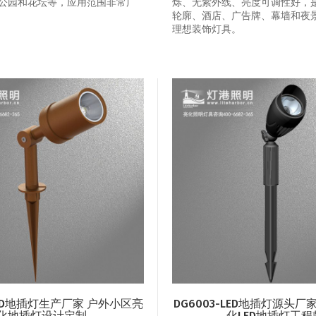
公园和花坛等，应用范围非常广
烁、无紫外线、亮度可调性好，
轮廓、酒店、广告牌、幕墙和夜
理想装饰灯具。
-LED地插灯生产厂家 户外小区亮
DG6003-LED地插灯源头厂
化地插灯设计定制
化LED地插灯工程