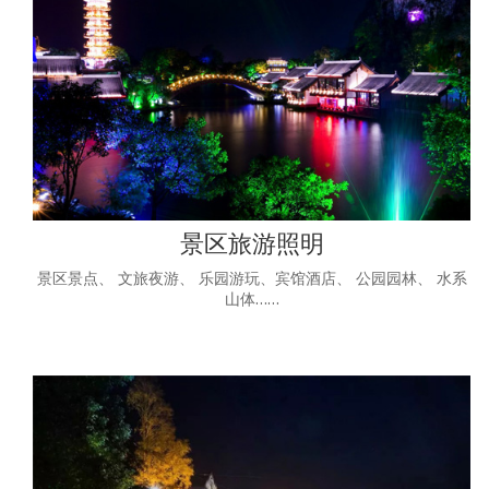
景区旅游照明
景区景点、 文旅夜游、 乐园游玩、宾馆酒店、 公园园林、 水系
山体……