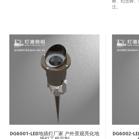
桥、纪念碑、
泛。
DG6001-LED地插灯厂家 户外景观亮化地
DG6002
插灯工程定制