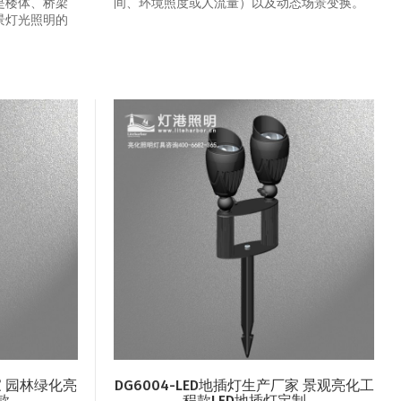
是楼体、桥梁
间、环境照度或人流量）以及动态场景变换‌。
景灯光照明的
家 园林绿化亮
DG6004-LED地插灯生产厂家 景观亮化工
款
程款LED地插灯定制