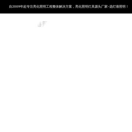
自2009年起专注亮化照明工程整体解决方案，亮化照明灯具源头厂家-选灯港照明！