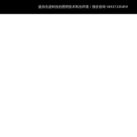
提供先进科技的照明技术和光环境！报价咨询 18927235819
产品及服务
工程案例
新闻资讯
联系方式