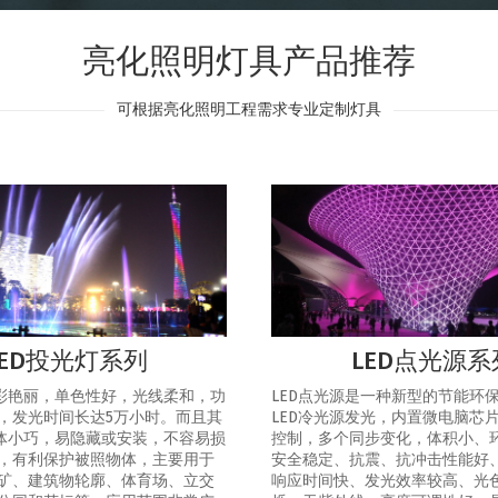
亮化照明灯具产品推荐
可根据亮化照明工程需求专业定制灯具
LED投光灯系列
LED点光源系
色彩艳丽，单色性好，光线柔和，功
LED点光源是一种新型的节能环
，发光时间长达5万小时。而且其
LED冷光源发光，内置微电脑芯
灯体小巧，易隐藏或安装，不容易损
控制，多个同步变化，体积小、
，有利保护被照物体，主要用于
安全稳定、抗震、抗冲击性能好
矿、建筑物轮廓、体育场、立交
响应时间快、发光效率较高、光