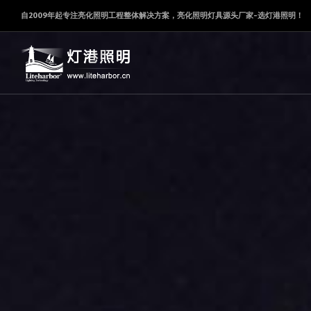
自2009年起专注亮化照明工程整体解决方案，亮化照明灯具源头厂家-选灯港照明！